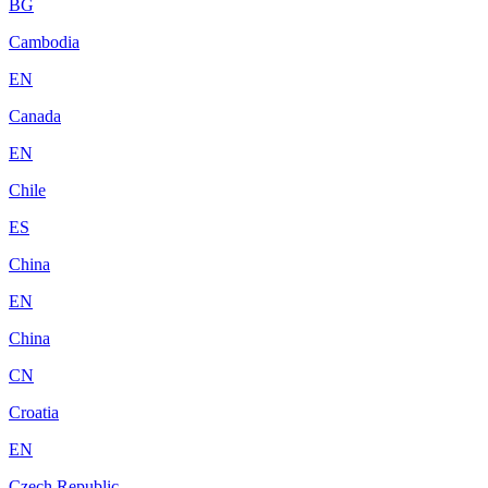
BG
Cambodia
EN
Canada
EN
Chile
ES
China
EN
China
CN
Croatia
EN
Czech Republic