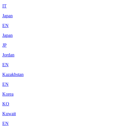
IT
Japan
EN
Japan
JP
Jordan
EN
Kazakhstan
EN
Korea
KO
Kuwait
EN