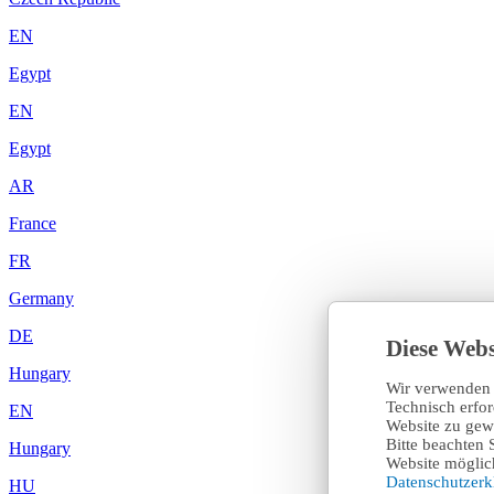
EN
Egypt
EN
Egypt
AR
France
FR
Germany
DE
Diese Webs
Hungary
Wir verwenden 
Technisch erfo
EN
Website zu gewä
Bitte beachten 
Hungary
Website möglich
Datenschutzer
HU