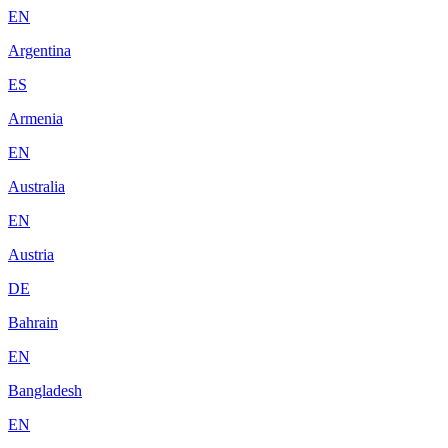
EN
Argentina
ES
Armenia
EN
Australia
EN
Austria
DE
Bahrain
EN
Bangladesh
EN