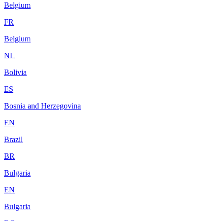
Belgium
FR
Belgium
NL
Bolivia
ES
Bosnia and Herzegovina
EN
Brazil
BR
Bulgaria
EN
Bulgaria