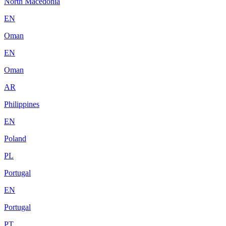
North Macedonia
EN
Oman
EN
Oman
AR
Philippines
EN
Poland
PL
Portugal
EN
Portugal
PT