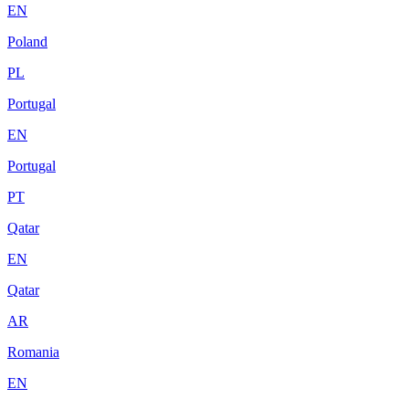
EN
Poland
PL
Portugal
EN
Portugal
PT
Qatar
EN
Qatar
AR
Romania
EN