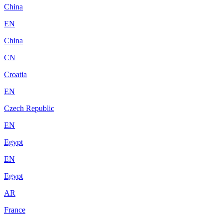
China
EN
China
CN
Croatia
EN
Czech Republic
EN
Egypt
EN
Egypt
AR
France