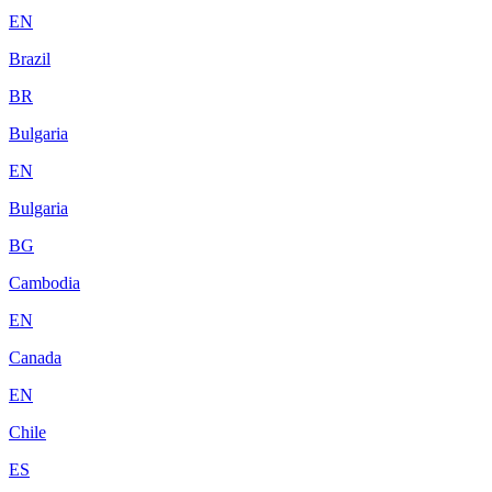
EN
Brazil
BR
Bulgaria
EN
Bulgaria
BG
Cambodia
EN
Canada
EN
Chile
ES