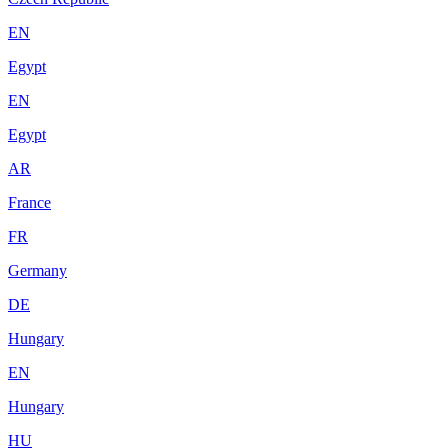
EN
Egypt
EN
Egypt
AR
France
FR
Germany
DE
Hungary
EN
Hungary
HU