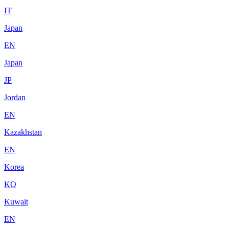
IT
Japan
EN
Japan
JP
Jordan
EN
Kazakhstan
EN
Korea
KO
Kuwait
EN