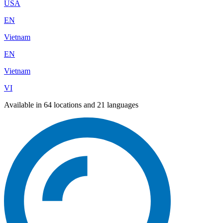
USA
EN
Vietnam
EN
Vietnam
VI
Available in 64 locations and 21 languages