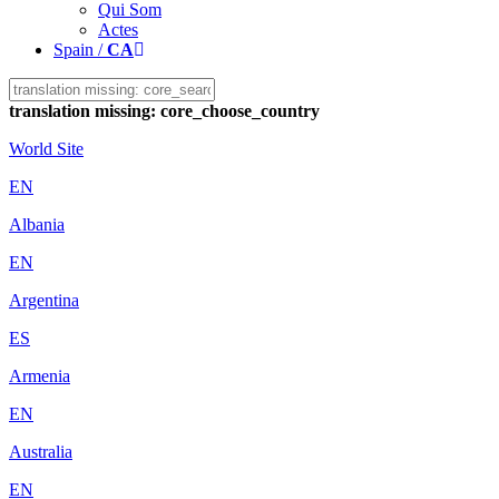
Qui Som
Actes
Spain /
CA
translation missing: core_choose_country
World Site
EN
Albania
EN
Argentina
ES
Armenia
EN
Australia
EN