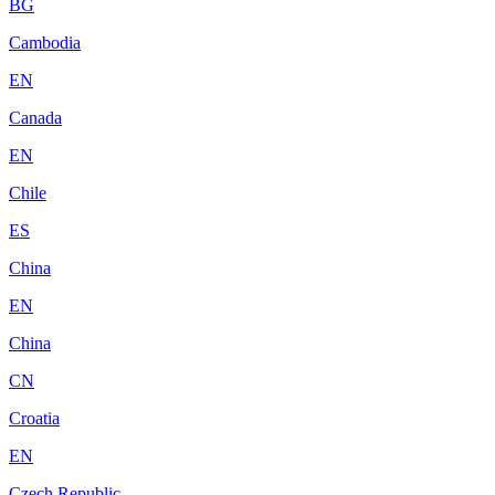
BG
Cambodia
EN
Canada
EN
Chile
ES
China
EN
China
CN
Croatia
EN
Czech Republic