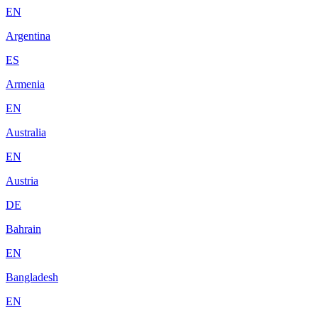
EN
Argentina
ES
Armenia
EN
Australia
EN
Austria
DE
Bahrain
EN
Bangladesh
EN