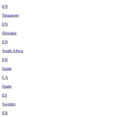
EN
Singapore
EN
Slovakia
EN
South Africa
EN
Spain
CA
Spain
ES
Sweden
EN