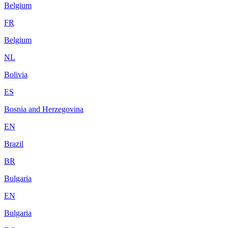
Belgium
FR
Belgium
NL
Bolivia
ES
Bosnia and Herzegovina
EN
Brazil
BR
Bulgaria
EN
Bulgaria