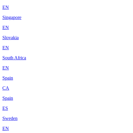
EN
Singapore
EN
Slovakia
EN
South Africa
EN
Spain
CA
Spain
ES
Sweden
EN