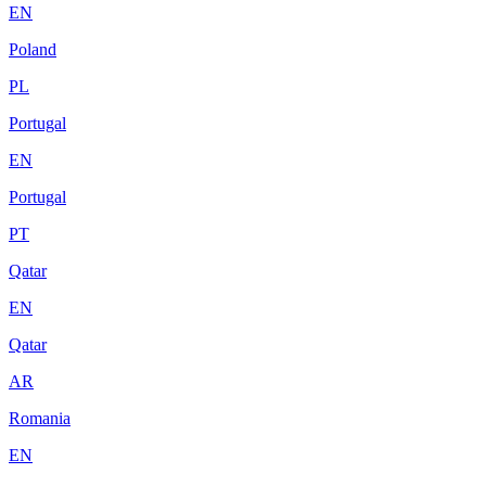
EN
Poland
PL
Portugal
EN
Portugal
PT
Qatar
EN
Qatar
AR
Romania
EN