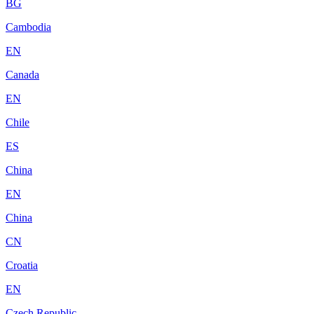
BG
Cambodia
EN
Canada
EN
Chile
ES
China
EN
China
CN
Croatia
EN
Czech Republic