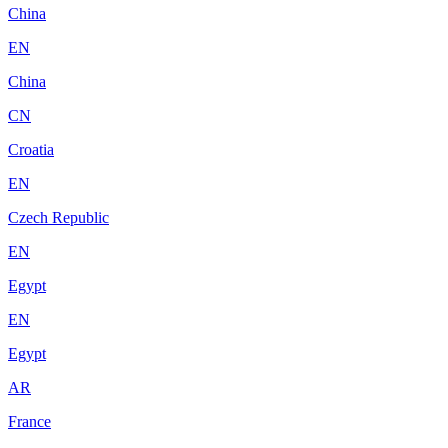
China
EN
China
CN
Croatia
EN
Czech Republic
EN
Egypt
EN
Egypt
AR
France