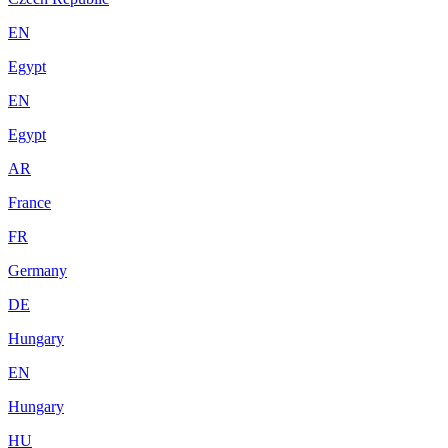
EN
Egypt
EN
Egypt
AR
France
FR
Germany
DE
Hungary
EN
Hungary
HU