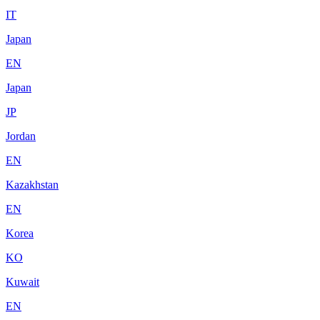
IT
Japan
EN
Japan
JP
Jordan
EN
Kazakhstan
EN
Korea
KO
Kuwait
EN