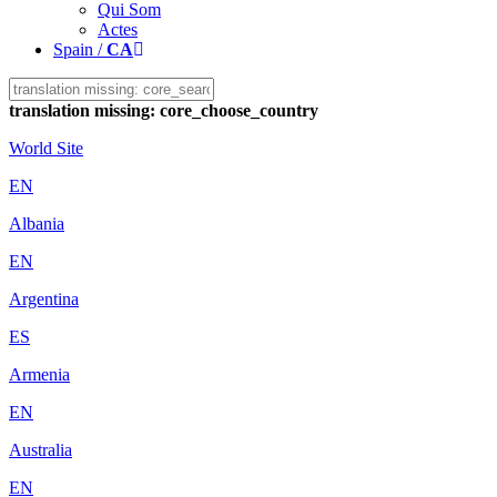
Qui Som
Actes
Spain /
CA
translation missing: core_choose_country
World Site
EN
Albania
EN
Argentina
ES
Armenia
EN
Australia
EN