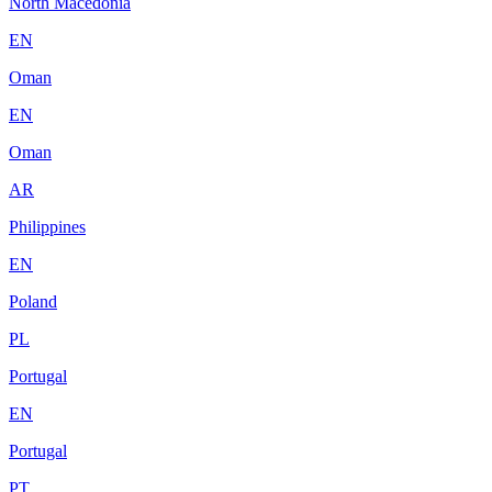
North Macedonia
EN
Oman
EN
Oman
AR
Philippines
EN
Poland
PL
Portugal
EN
Portugal
PT