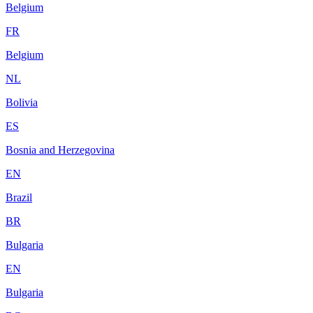
Belgium
FR
Belgium
NL
Bolivia
ES
Bosnia and Herzegovina
EN
Brazil
BR
Bulgaria
EN
Bulgaria