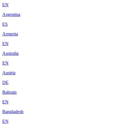
EN
Argentina
ES
Armenia
EN
Australia
EN
Austria
DE
Bahrain
EN
Bangladesh
EN