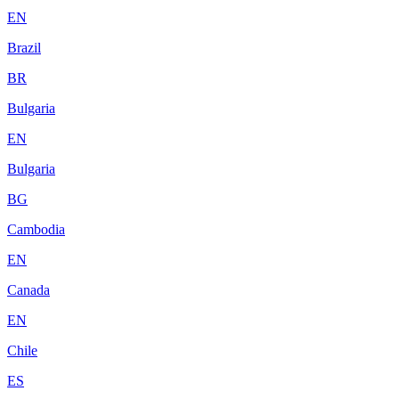
EN
Brazil
BR
Bulgaria
EN
Bulgaria
BG
Cambodia
EN
Canada
EN
Chile
ES