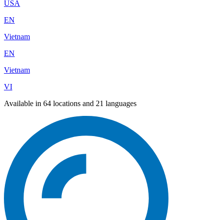
USA
EN
Vietnam
EN
Vietnam
VI
Available in 64 locations and 21 languages