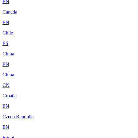
EN
Canada
EN
Chile
ES
China
EN
China
CN
Croatia
EN
Czech Republic
EN
Egypt