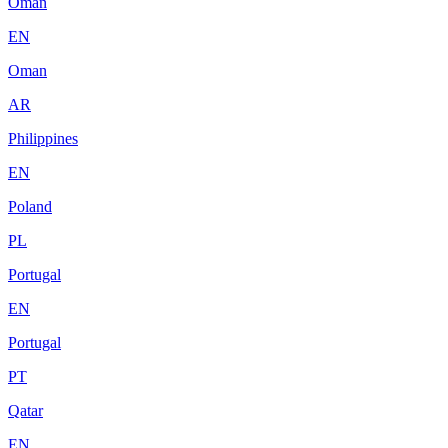
Oman
EN
Oman
AR
Philippines
EN
Poland
PL
Portugal
EN
Portugal
PT
Qatar
EN