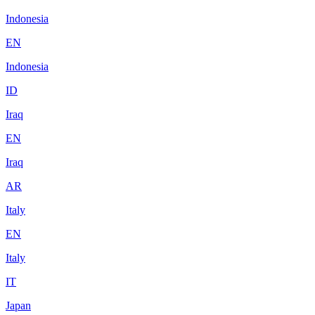
Indonesia
EN
Indonesia
ID
Iraq
EN
Iraq
AR
Italy
EN
Italy
IT
Japan