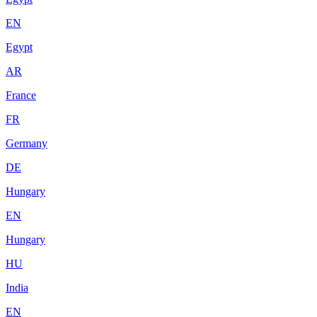
EN
Egypt
AR
France
FR
Germany
DE
Hungary
EN
Hungary
HU
India
EN