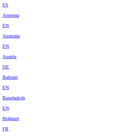
ES
Armenia
EN
Australia
EN
Austria
DE
Bahrain
EN
Bangladesh
EN
Belgium
FR