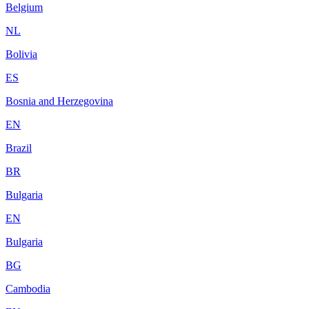
Belgium
NL
Bolivia
ES
Bosnia and Herzegovina
EN
Brazil
BR
Bulgaria
EN
Bulgaria
BG
Cambodia