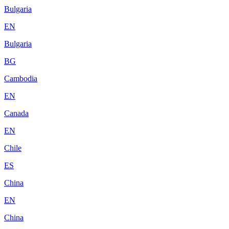
Bulgaria
EN
Bulgaria
BG
Cambodia
EN
Canada
EN
Chile
ES
China
EN
China