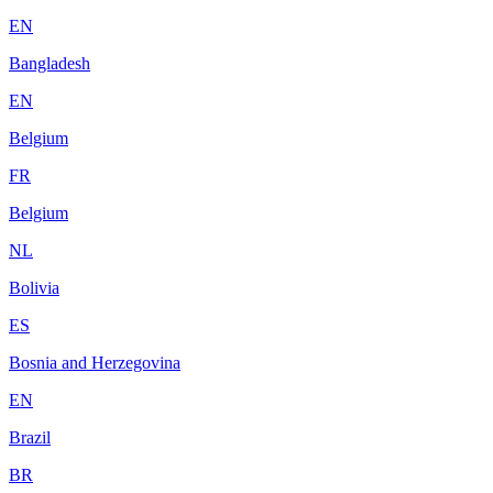
EN
Bangladesh
EN
Belgium
FR
Belgium
NL
Bolivia
ES
Bosnia and Herzegovina
EN
Brazil
BR