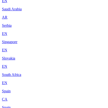
EN
Saudi Arabia
AR
Serbia
EN
Singapore
EN
Slovakia
EN
South Africa
EN
Spain
CA
Spain