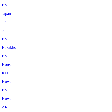
EN
Japan
JP
Jordan
EN
Kazakhstan
EN
Korea
KO
Kuwait
EN
Kuwait
AR