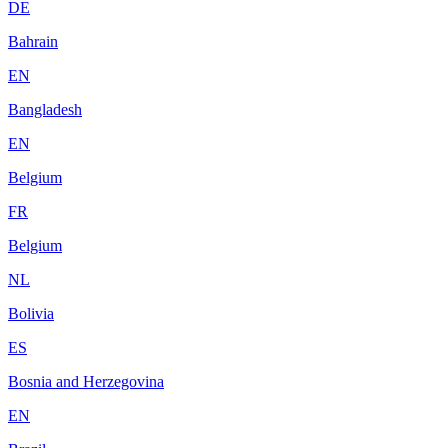
DE
Bahrain
EN
Bangladesh
EN
Belgium
FR
Belgium
NL
Bolivia
ES
Bosnia and Herzegovina
EN