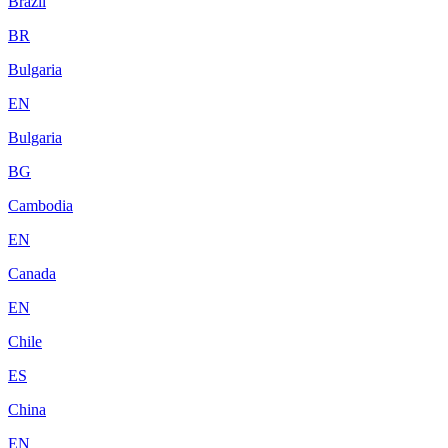
Brazil
BR
Bulgaria
EN
Bulgaria
BG
Cambodia
EN
Canada
EN
Chile
ES
China
EN