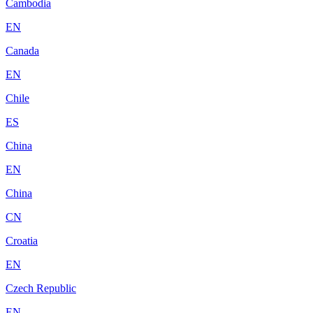
Cambodia
EN
Canada
EN
Chile
ES
China
EN
China
CN
Croatia
EN
Czech Republic
EN