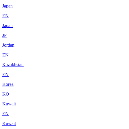
Japan
EN
Japan
JP
Jordan
EN
Kazakhstan
EN
Korea
KO
Kuwait
EN
Kuwait