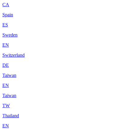
CA
Spain
ES
Sweden
EN
Switzerland
DE
Taiwan
EN
Taiwan
TW
Thailand
EN