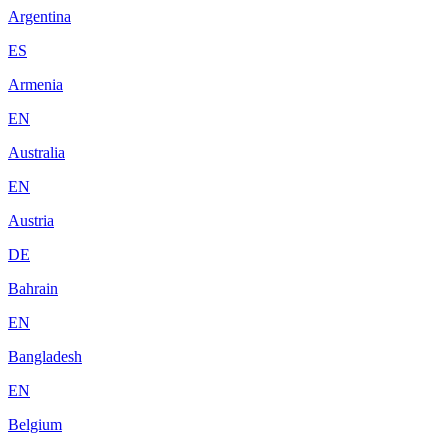
Argentina
ES
Armenia
EN
Australia
EN
Austria
DE
Bahrain
EN
Bangladesh
EN
Belgium