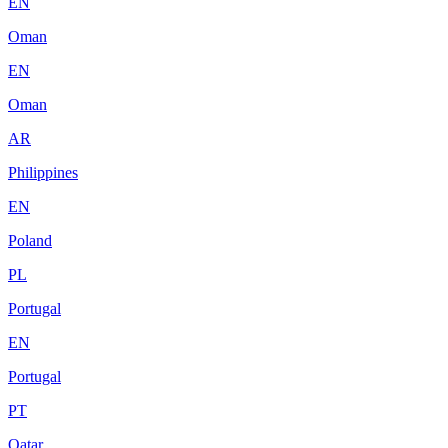
EN
Oman
EN
Oman
AR
Philippines
EN
Poland
PL
Portugal
EN
Portugal
PT
Qatar