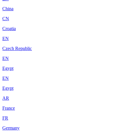
China
CN
Croatia
EN
Czech Republic
EN
Egypt
EN
Egypt
AR
France
FR
Germany