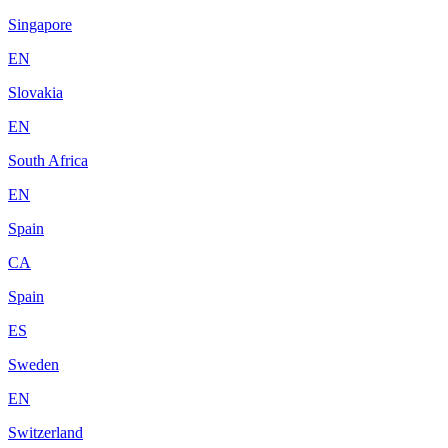
Singapore
EN
Slovakia
EN
South Africa
EN
Spain
CA
Spain
ES
Sweden
EN
Switzerland