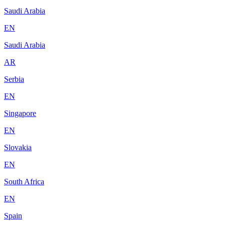
Saudi Arabia
EN
Saudi Arabia
AR
Serbia
EN
Singapore
EN
Slovakia
EN
South Africa
EN
Spain