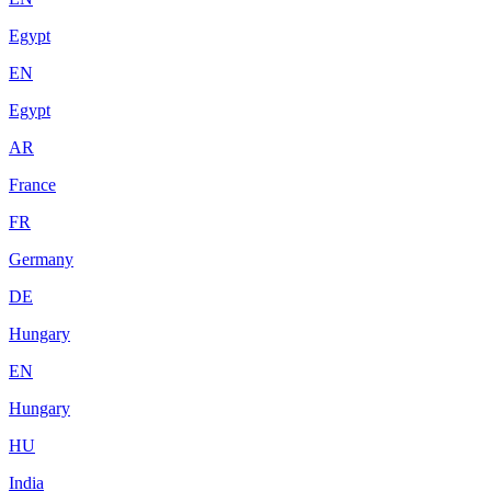
Egypt
EN
Egypt
AR
France
FR
Germany
DE
Hungary
EN
Hungary
HU
India