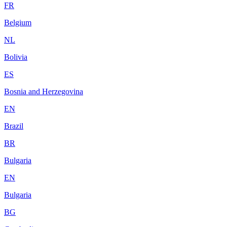
FR
Belgium
NL
Bolivia
ES
Bosnia and Herzegovina
EN
Brazil
BR
Bulgaria
EN
Bulgaria
BG