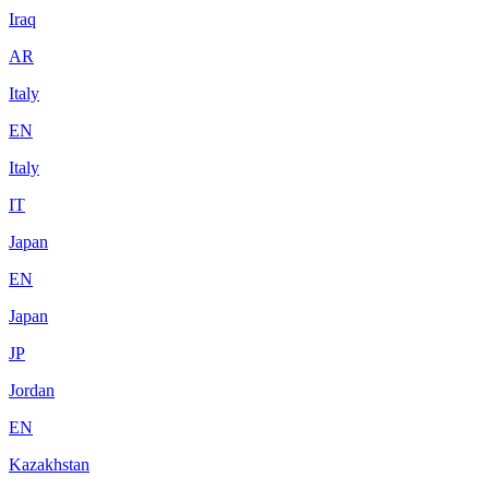
Iraq
AR
Italy
EN
Italy
IT
Japan
EN
Japan
JP
Jordan
EN
Kazakhstan