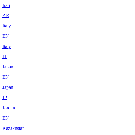
Iraq
AR
Italy
EN
Italy
IT
Japan
EN
Japan
JP
Jordan
EN
Kazakhstan