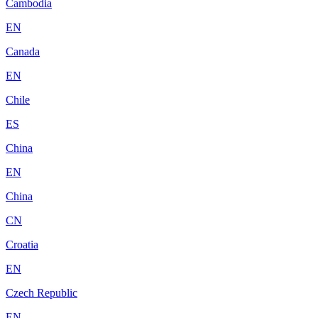
Cambodia
EN
Canada
EN
Chile
ES
China
EN
China
CN
Croatia
EN
Czech Republic
EN