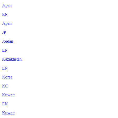
Japan
EN
Japan
JP
Jordan
EN
Kazakhstan
EN
Korea
KO
Kuwait
EN
Kuwait