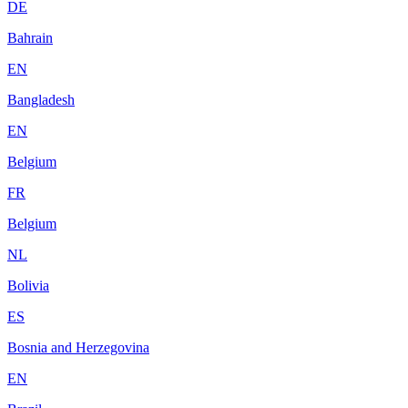
DE
Bahrain
EN
Bangladesh
EN
Belgium
FR
Belgium
NL
Bolivia
ES
Bosnia and Herzegovina
EN