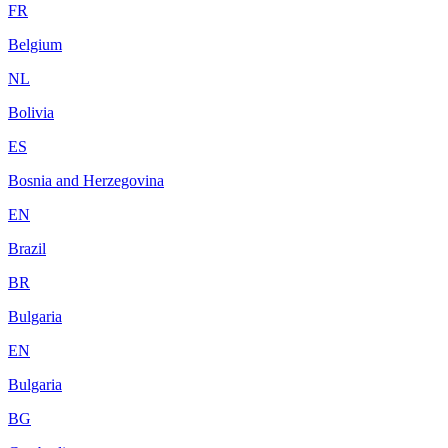
FR
Belgium
NL
Bolivia
ES
Bosnia and Herzegovina
EN
Brazil
BR
Bulgaria
EN
Bulgaria
BG