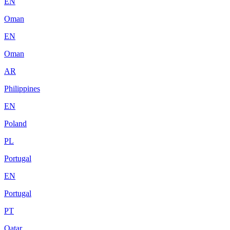
EN
Oman
EN
Oman
AR
Philippines
EN
Poland
PL
Portugal
EN
Portugal
PT
Qatar