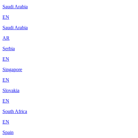
Saudi Arabia
EN
Saudi Arabia
AR
Serbia
EN
Singapore
EN
Slovakia
EN
South Africa
EN
Spain