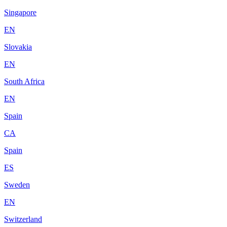
Singapore
EN
Slovakia
EN
South Africa
EN
Spain
CA
Spain
ES
Sweden
EN
Switzerland