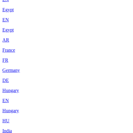
Egypt
EN
Egypt
AR
France
FR
Germany
DE
Hungary
EN
Hungary
HU
India