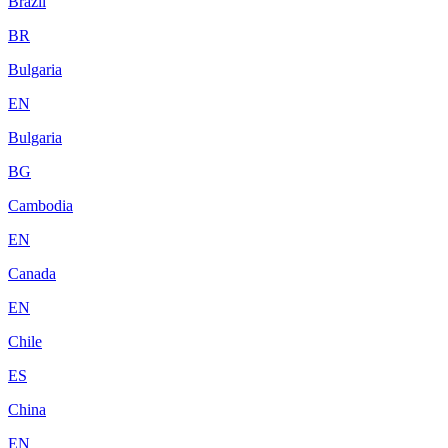
Brazil
BR
Bulgaria
EN
Bulgaria
BG
Cambodia
EN
Canada
EN
Chile
ES
China
EN