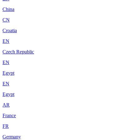
China
CN
Croatia
EN
Czech Republic
EN
Egypt
EN
Egypt
AR
France
FR
Germany