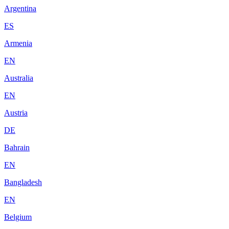
Argentina
ES
Armenia
EN
Australia
EN
Austria
DE
Bahrain
EN
Bangladesh
EN
Belgium