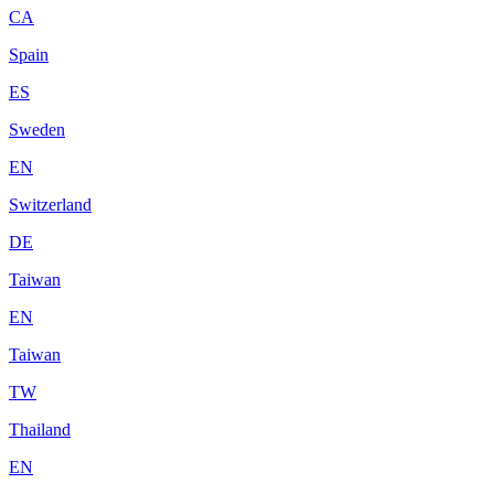
CA
Spain
ES
Sweden
EN
Switzerland
DE
Taiwan
EN
Taiwan
TW
Thailand
EN