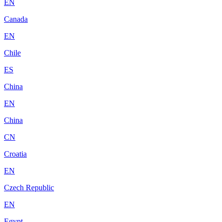
EN
Canada
EN
Chile
ES
China
EN
China
CN
Croatia
EN
Czech Republic
EN
Egypt