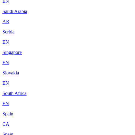
EN
Saudi Arabia
AR
Serbia
EN
Singapore
EN
Slovakia
EN
South Africa
EN
Spain
CA
Spain