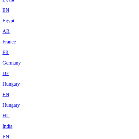
EN
Egypt
AR
France
FR
Germany
DE
Hungary
EN
Hungary
HU
India
EN