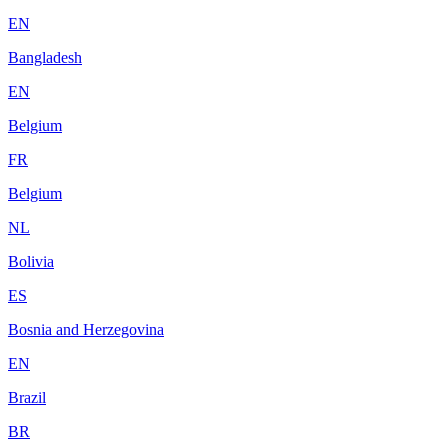
EN
Bangladesh
EN
Belgium
FR
Belgium
NL
Bolivia
ES
Bosnia and Herzegovina
EN
Brazil
BR