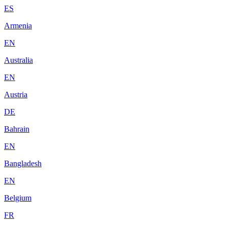
ES
Armenia
EN
Australia
EN
Austria
DE
Bahrain
EN
Bangladesh
EN
Belgium
FR