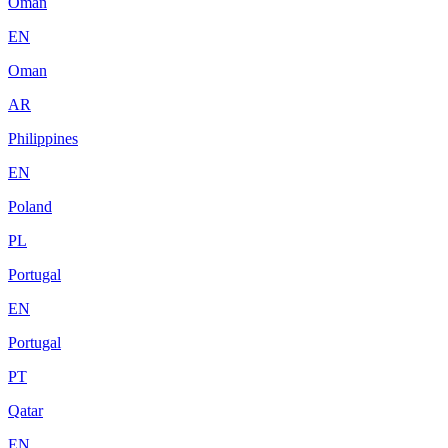
Oman
EN
Oman
AR
Philippines
EN
Poland
PL
Portugal
EN
Portugal
PT
Qatar
EN