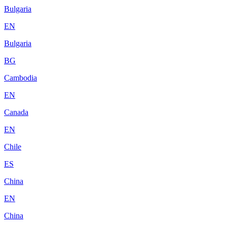
Bulgaria
EN
Bulgaria
BG
Cambodia
EN
Canada
EN
Chile
ES
China
EN
China