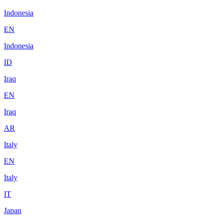
Indonesia
EN
Indonesia
ID
Iraq
EN
Iraq
AR
Italy
EN
Italy
IT
Japan