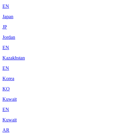
EN
Japan
JP
Jordan
EN
Kazakhstan
EN
Korea
KO
Kuwait
EN
Kuwait
AR