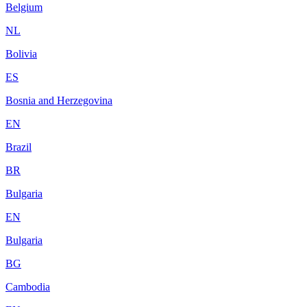
Belgium
NL
Bolivia
ES
Bosnia and Herzegovina
EN
Brazil
BR
Bulgaria
EN
Bulgaria
BG
Cambodia