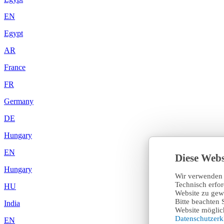
EN
Egypt
AR
France
FR
Germany
DE
Hungary
EN
Diese Webs
Hungary
Wir verwenden 
Technisch erfo
HU
Website zu gewä
Bitte beachten 
India
Website möglich
Datenschutzer
EN