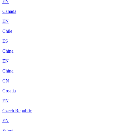
EN
Canada
EN
Chile
ES
China
EN
China
CN
Croatia
EN
Czech Republic
EN
Egypt