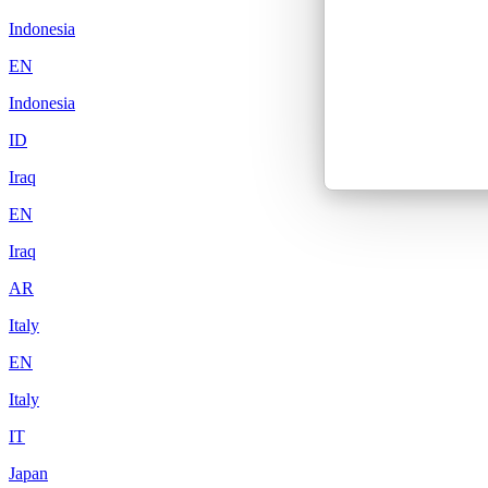
Indonesia
EN
Indonesia
ID
Iraq
EN
Iraq
AR
Italy
EN
Italy
IT
Japan