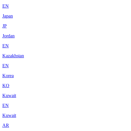
EN
Japan
JP
Jordan
EN
Kazakhstan
EN
Korea
KO
Kuwait
EN
Kuwait
AR