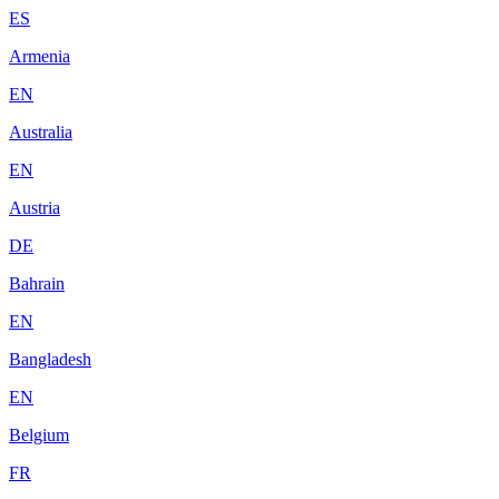
ES
Armenia
EN
Australia
EN
Austria
DE
Bahrain
EN
Bangladesh
EN
Belgium
FR