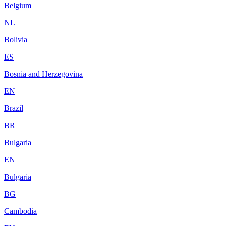
Belgium
NL
Bolivia
ES
Bosnia and Herzegovina
EN
Brazil
BR
Bulgaria
EN
Bulgaria
BG
Cambodia