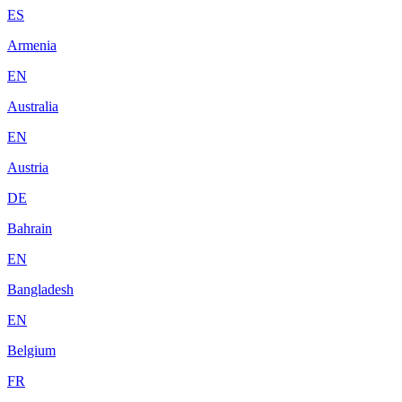
ES
Armenia
EN
Australia
EN
Austria
DE
Bahrain
EN
Bangladesh
EN
Belgium
FR