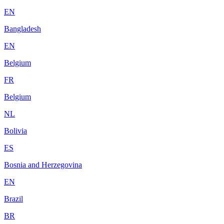
EN
Bangladesh
EN
Belgium
FR
Belgium
NL
Bolivia
ES
Bosnia and Herzegovina
EN
Brazil
BR