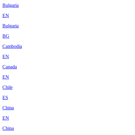
Bulgaria
EN
Bulgaria
BG
Cambodia
EN
Canada
EN
Chile
ES
China
EN
China