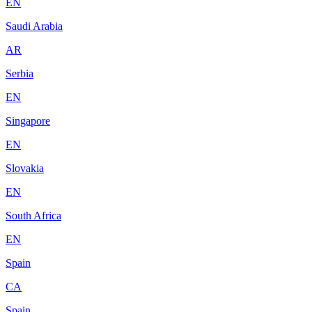
EN
Saudi Arabia
AR
Serbia
EN
Singapore
EN
Slovakia
EN
South Africa
EN
Spain
CA
Spain