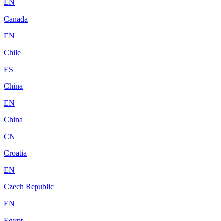
EN
Canada
EN
Chile
ES
China
EN
China
CN
Croatia
EN
Czech Republic
EN
Egypt