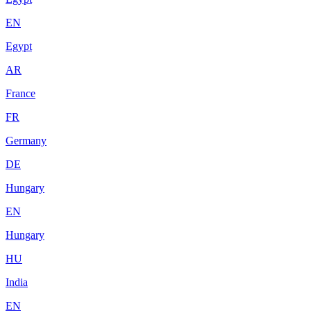
EN
Egypt
AR
France
FR
Germany
DE
Hungary
EN
Hungary
HU
India
EN