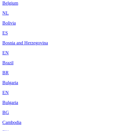
Belgium
NL
Bolivia
ES
Bosnia and Herzegovina
EN
Brazil
BR
Bulgaria
EN
Bulgaria
BG
Cambodia