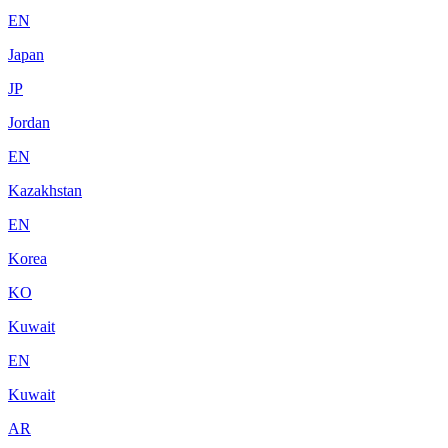
EN
Japan
JP
Jordan
EN
Kazakhstan
EN
Korea
KO
Kuwait
EN
Kuwait
AR