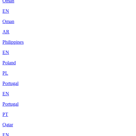
Oman
EN
Oman
AR
Philippines
EN
Poland
PL
Portugal
EN
Portugal
PT
Qatar
EN