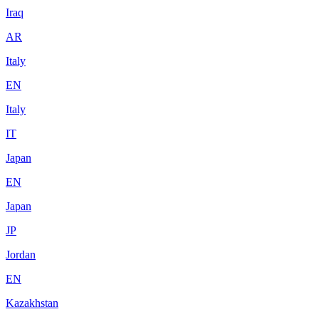
Iraq
AR
Italy
EN
Italy
IT
Japan
EN
Japan
JP
Jordan
EN
Kazakhstan