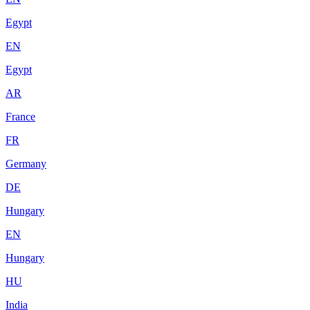
Egypt
EN
Egypt
AR
France
FR
Germany
DE
Hungary
EN
Hungary
HU
India