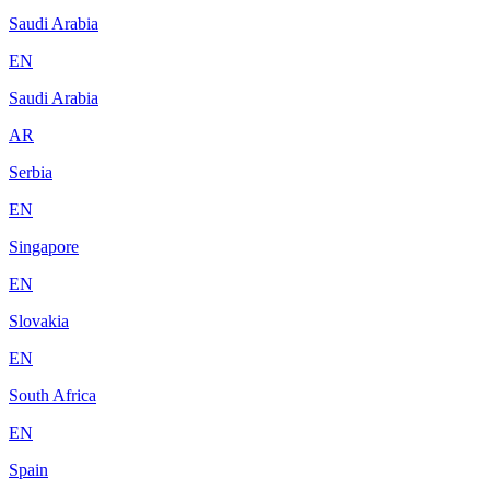
Saudi Arabia
EN
Saudi Arabia
AR
Serbia
EN
Singapore
EN
Slovakia
EN
South Africa
EN
Spain