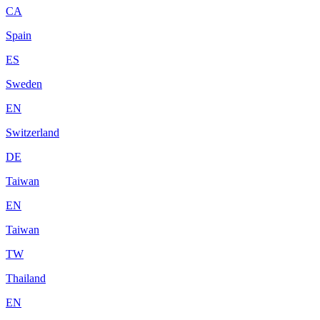
CA
Spain
ES
Sweden
EN
Switzerland
DE
Taiwan
EN
Taiwan
TW
Thailand
EN