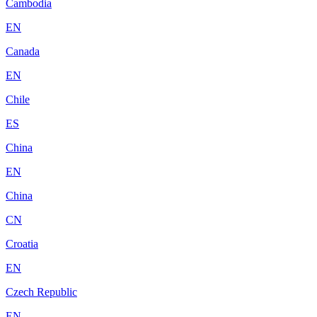
Cambodia
EN
Canada
EN
Chile
ES
China
EN
China
CN
Croatia
EN
Czech Republic
EN