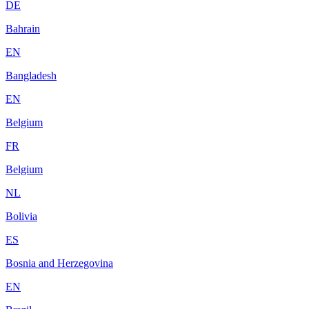
DE
Bahrain
EN
Bangladesh
EN
Belgium
FR
Belgium
NL
Bolivia
ES
Bosnia and Herzegovina
EN