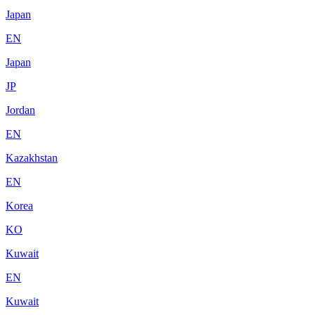
Japan
EN
Japan
JP
Jordan
EN
Kazakhstan
EN
Korea
KO
Kuwait
EN
Kuwait