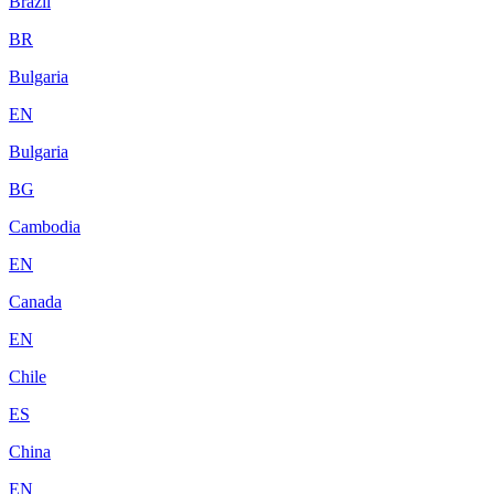
Brazil
BR
Bulgaria
EN
Bulgaria
BG
Cambodia
EN
Canada
EN
Chile
ES
China
EN