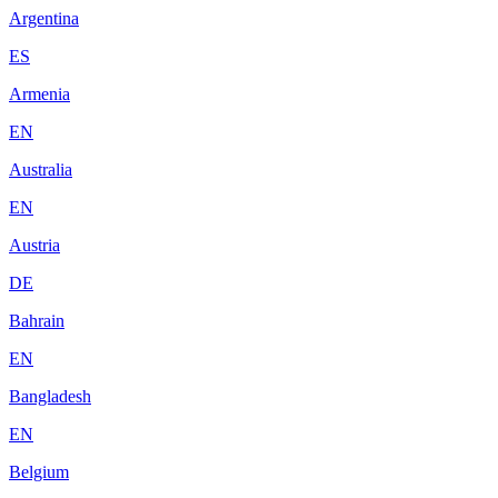
Argentina
ES
Armenia
EN
Australia
EN
Austria
DE
Bahrain
EN
Bangladesh
EN
Belgium