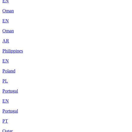
EN
Oman
EN
Oman
AR
Philippines
EN
Poland
PL
Portugal
EN
Portugal
PT
Qatar