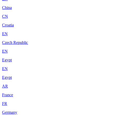
China
CN
Croatia
EN
Czech Republic
EN
Egypt
EN
Egypt
AR
France
FR
Germany