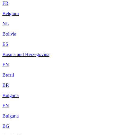
FR
Belgium
NL
Bolivia
ES
Bosnia and Herzegovina
EN
Brazil
BR
Bulgaria
EN
Bulgaria
BG