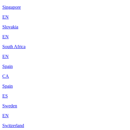
Singapore
EN
Slovakia
EN
South Africa
EN
Spain
CA
Spain
ES
Sweden
EN
Switzerland