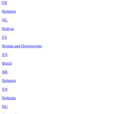
FR
Belgium
NL
Bolivia
ES
Bosnia and Herzegovina
EN
Brazil
BR
Bulgaria
EN
Bulgaria
BG