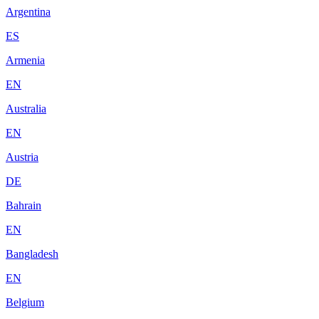
Argentina
ES
Armenia
EN
Australia
EN
Austria
DE
Bahrain
EN
Bangladesh
EN
Belgium