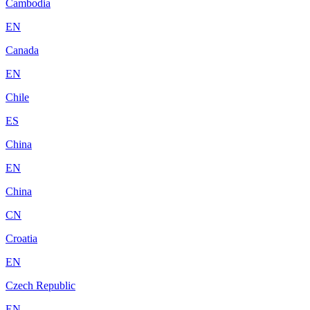
Cambodia
EN
Canada
EN
Chile
ES
China
EN
China
CN
Croatia
EN
Czech Republic
EN