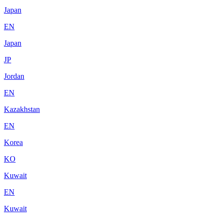
Japan
EN
Japan
JP
Jordan
EN
Kazakhstan
EN
Korea
KO
Kuwait
EN
Kuwait