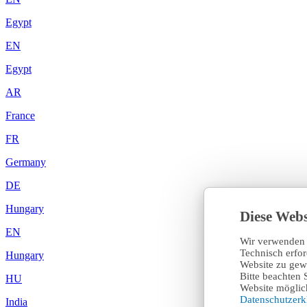
Egypt
EN
Egypt
AR
France
FR
Germany
DE
Hungary
Diese Webs
EN
Wir verwenden 
Technisch erfo
Hungary
Website zu gewä
Bitte beachten 
HU
Website möglich
Datenschutzer
India