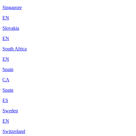
Singapore
EN
Slovakia
EN
South Africa
EN
Spain
CA
Spain
ES
Sweden
EN
Switzerland