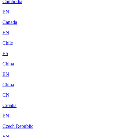
Cambodia
EN
Canada
EN
Chile
ES
China
EN
China
CN
Croatia
EN
Czech Republic
EN