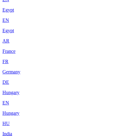
Egypt
EN
Egypt
AR
France
FR
Germany
DE
Hungary
EN
Hungary
HU
India