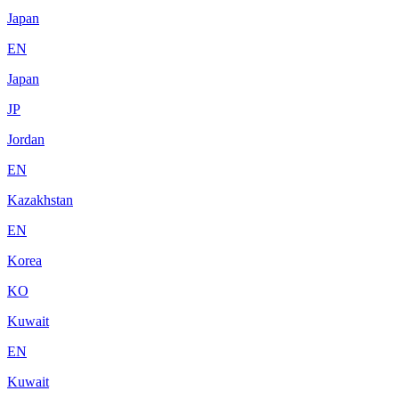
Japan
EN
Japan
JP
Jordan
EN
Kazakhstan
EN
Korea
KO
Kuwait
EN
Kuwait