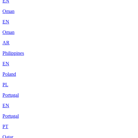
EN
Oman
EN
Oman
AR
Philippines
EN
Poland
PL
Portugal
EN
Portugal
PT
Qatar