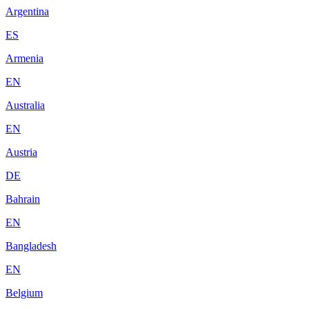
Argentina
ES
Armenia
EN
Australia
EN
Austria
DE
Bahrain
EN
Bangladesh
EN
Belgium