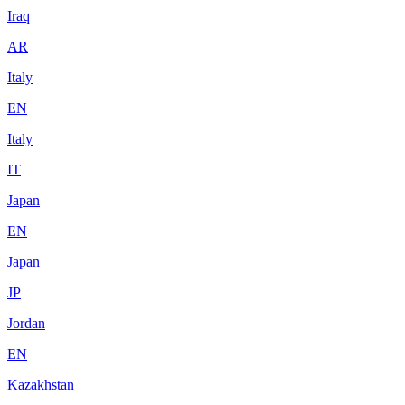
Iraq
AR
Italy
EN
Italy
IT
Japan
EN
Japan
JP
Jordan
EN
Kazakhstan