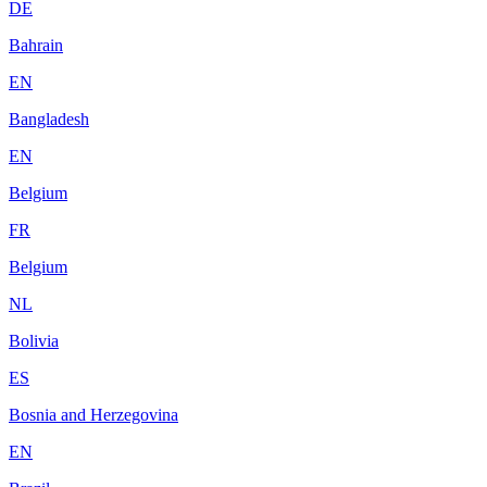
DE
Bahrain
EN
Bangladesh
EN
Belgium
FR
Belgium
NL
Bolivia
ES
Bosnia and Herzegovina
EN