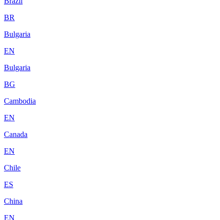
Brazil
BR
Bulgaria
EN
Bulgaria
BG
Cambodia
EN
Canada
EN
Chile
ES
China
EN