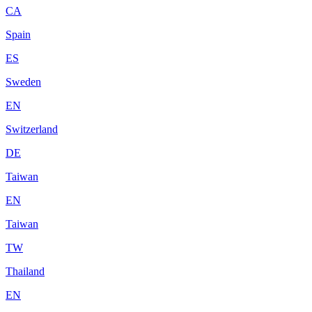
CA
Spain
ES
Sweden
EN
Switzerland
DE
Taiwan
EN
Taiwan
TW
Thailand
EN