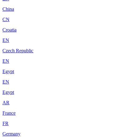
China
CN
Croatia
EN
Czech Republic
EN
Egypt
EN
Egypt
AR
France
FR
Germany