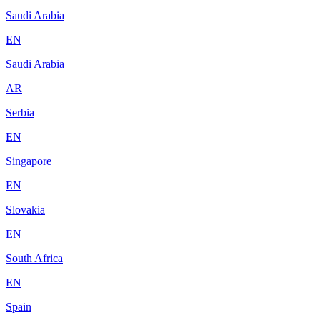
Saudi Arabia
EN
Saudi Arabia
AR
Serbia
EN
Singapore
EN
Slovakia
EN
South Africa
EN
Spain