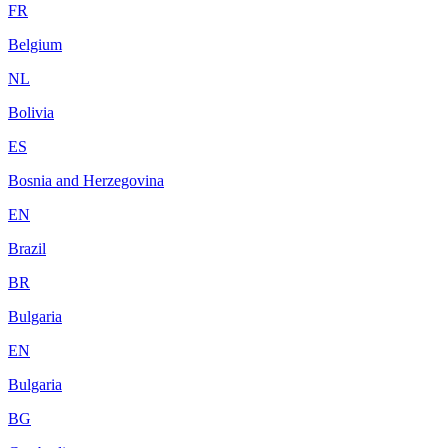
FR
Belgium
NL
Bolivia
ES
Bosnia and Herzegovina
EN
Brazil
BR
Bulgaria
EN
Bulgaria
BG