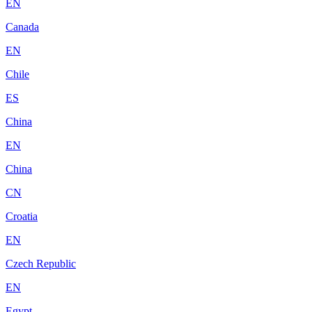
EN
Canada
EN
Chile
ES
China
EN
China
CN
Croatia
EN
Czech Republic
EN
Egypt