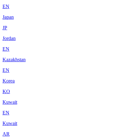
EN
Japan
JP
Jordan
EN
Kazakhstan
EN
Korea
KO
Kuwait
EN
Kuwait
AR