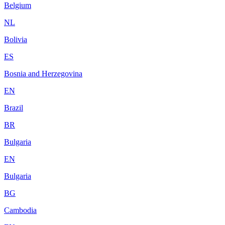
Belgium
NL
Bolivia
ES
Bosnia and Herzegovina
EN
Brazil
BR
Bulgaria
EN
Bulgaria
BG
Cambodia