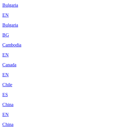
Bulgaria
EN
Bulgaria
BG
Cambodia
EN
Canada
EN
Chile
ES
China
EN
China