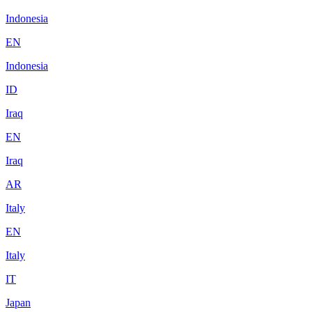
Indonesia
EN
Indonesia
ID
Iraq
EN
Iraq
AR
Italy
EN
Italy
IT
Japan