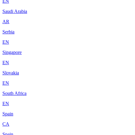
EN
Saudi Arabia
AR
Serbia
EN
Singapore
EN
Slovakia
EN
South Africa
EN
Spain
CA
Spain