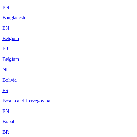
EN
Bangladesh
EN
Belgium
FR
Belgium
NL
Bolivia
ES
Bosnia and Herzegovina
EN
Brazil
BR