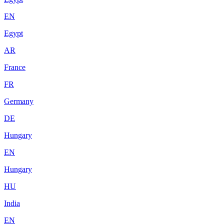
EN
Egypt
AR
France
FR
Germany
DE
Hungary
EN
Hungary
HU
India
EN