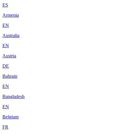
ES
Armenia
EN
Australia
EN
Austria
DE
Bahrain
EN
Bangladesh
EN
Belgium
FR