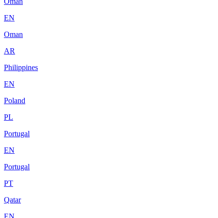
Oman
EN
Oman
AR
Philippines
EN
Poland
PL
Portugal
EN
Portugal
PT
Qatar
EN