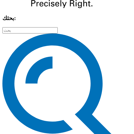
بحثك: