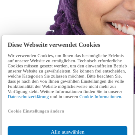
Diese Webseite verwendet Cookies
Wir verwenden Cookies, um Ihnen das bestmögliche Erlebnis
auf unserer Website zu ermöglichen. Technisch erforderliche
Cookies müssen gesetzt werden, um den einwandfreien Betrieb
unserer Website zu gewährleisten. Sie können frei entscheiden,
welche Kategorien Sie zulassen möchten. Bitte beachten Sie,
dass je nach den von Ihnen gewählten Einstellungen die volle
Funktionalität der Website möglicherweise nicht mehr zur
Verfügung steht. Weitere Informationen finden Sie in unserer
Datenschutzerklärung
und in unseren
Cookie-Informationen
.
يسعدنا التعامل مع الطلب و إبلاغك بالتفصيل عن خدماتنا. الحقول
المشار إليها بعلامة * إلزامية للمعالجة السريعة والمختصة لطلبك.
Cookie Einstellungen ändern
على سبيل المثال ، بيانات الرمز البريدي والبلد تساعدنا في إعادة
توجيه الطلب بأسرع ما يمكن إلى الشخص المناسب للتواصل في
نفس بلدك
مواضيع قد تهمك أيضاً
Alle auswählen