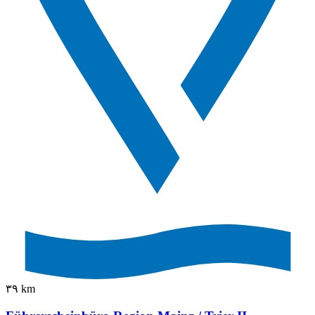
٣٩ km