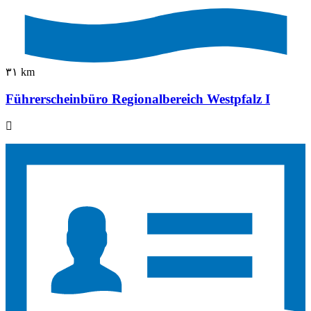
٣١ km
Führerscheinbüro Regionalbereich Westpfalz I