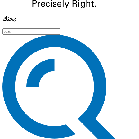
بحثك: