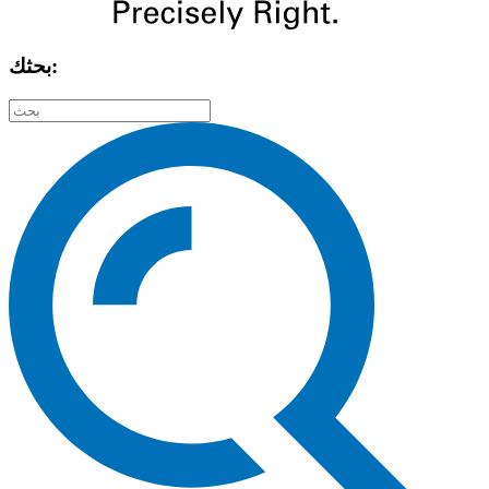
بحثك: