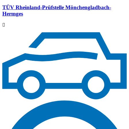
TÜV Rheinland-Prüfstelle Mönchengladbach-
Hermges