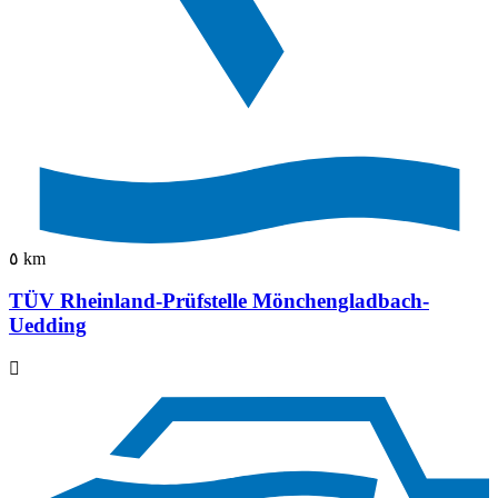
٥ km
TÜV Rheinland-Prüfstelle Mönchengladbach-
Uedding