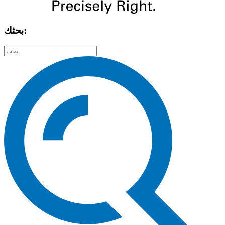
بحثك: