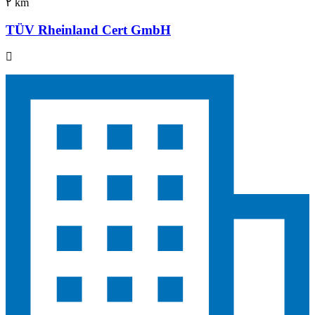
٢ km
TÜV Rheinland Cert GmbH