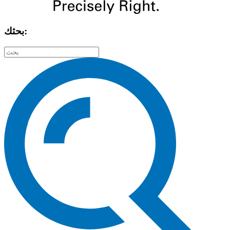
بحثك: