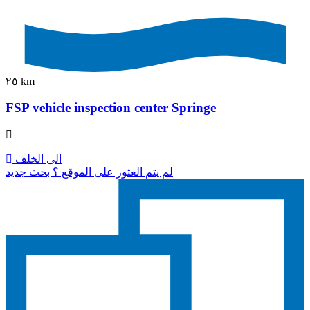
٢٥ km
FSP vehicle inspection center Springe
الى الخلف
لم يتم العثور على الموقع ؟ بحث جديد