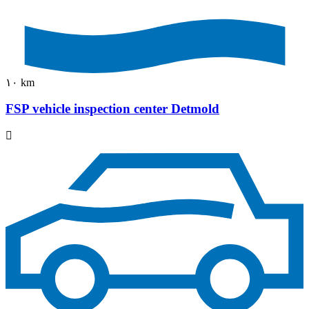
١٠ km
FSP vehicle inspection center Detmold