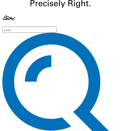
بحثك: