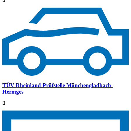
TÜV Rheinland-Prüfstelle Mönchengladbach-
Hermges