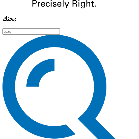
بحثك: