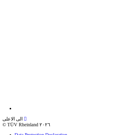
الى الاعلى
©
TÜV Rheinland ٢٠٢٦
Data Protection Declaration