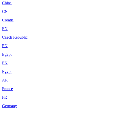
China
CN
Croatia
EN
Czech Republic
EN
Egypt
EN
Egypt
AR
France
FR
Germany