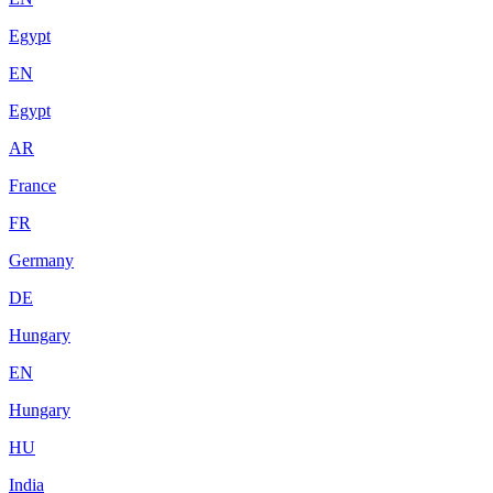
Egypt
EN
Egypt
AR
France
FR
Germany
DE
Hungary
EN
Hungary
HU
India