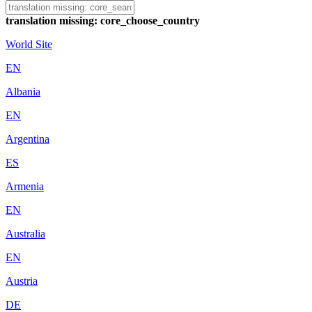
translation missing: core_choose_country
World Site
EN
Albania
EN
Argentina
ES
Armenia
EN
Australia
EN
Austria
DE