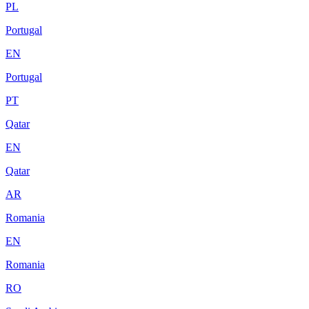
PL
Portugal
EN
Portugal
PT
Qatar
EN
Qatar
AR
Romania
EN
Romania
RO