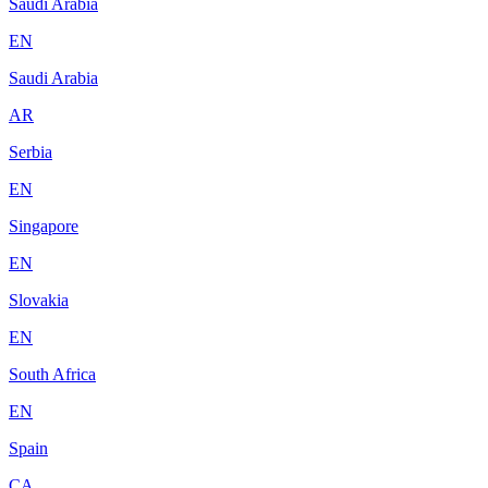
Saudi Arabia
EN
Saudi Arabia
AR
Serbia
EN
Singapore
EN
Slovakia
EN
South Africa
EN
Spain
CA