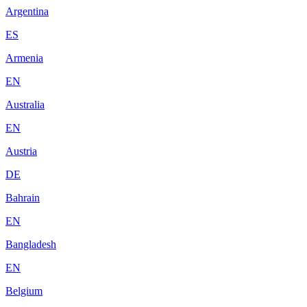
Argentina
ES
Armenia
EN
Australia
EN
Austria
DE
Bahrain
EN
Bangladesh
EN
Belgium