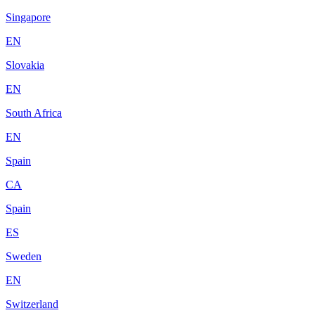
Singapore
EN
Slovakia
EN
South Africa
EN
Spain
CA
Spain
ES
Sweden
EN
Switzerland