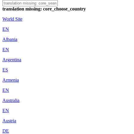
translation missing: core_choose_country
World Site
EN
Albania
EN
Argentina
ES
Armenia
EN
Australia
EN
Austria
DE