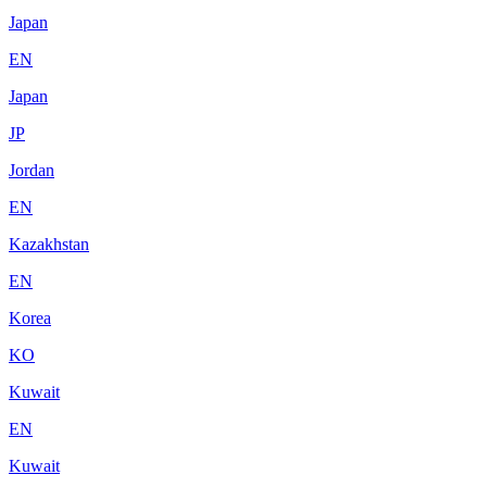
Japan
EN
Japan
JP
Jordan
EN
Kazakhstan
EN
Korea
KO
Kuwait
EN
Kuwait