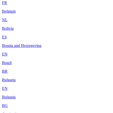
FR
Belgium
NL
Bolivia
ES
Bosnia and Herzegovina
EN
Brazil
BR
Bulgaria
EN
Bulgaria
BG