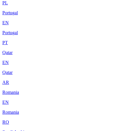
PL
Portugal
EN
Portugal
PT
Qatar
EN
Qatar
AR
Romania
EN
Romania
RO