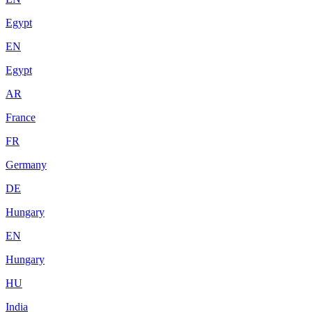
Egypt
EN
Egypt
AR
France
FR
Germany
DE
Hungary
EN
Hungary
HU
India