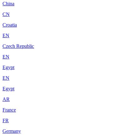
China
CN
Croatia
EN
Czech Republic
EN
Egypt
EN
Egypt
AR
France
FR
Germany