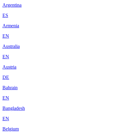
Argentina
ES
Armenia
EN
Australia
EN
Austria
DE
Bahrain
EN
Bangladesh
EN
Belgium