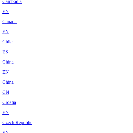
Cambodia
EN
Canada
EN
Chile
ES
China
EN
China
CN
Croatia
EN
Czech Republic
EN