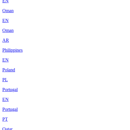
EN
Oman
EN
Oman
AR
Philippines
EN
Poland
PL
Portugal
EN
Portugal
PT
Qatar