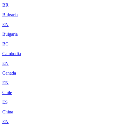
BR
Bulgaria
EN
Bulgaria
BG
Cambodia
EN
Canada
EN
Chile
ES
China
EN