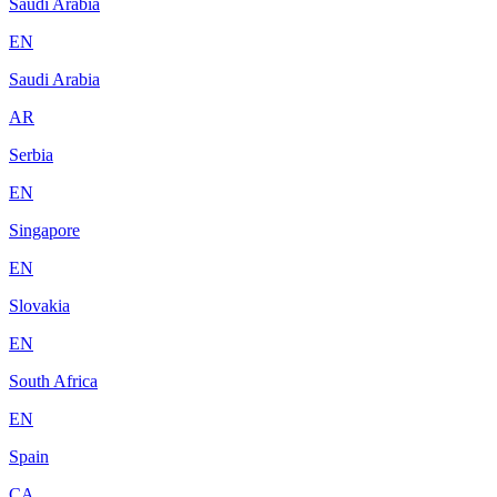
Saudi Arabia
EN
Saudi Arabia
AR
Serbia
EN
Singapore
EN
Slovakia
EN
South Africa
EN
Spain
CA