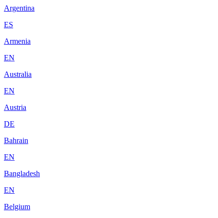
Argentina
ES
Armenia
EN
Australia
EN
Austria
DE
Bahrain
EN
Bangladesh
EN
Belgium