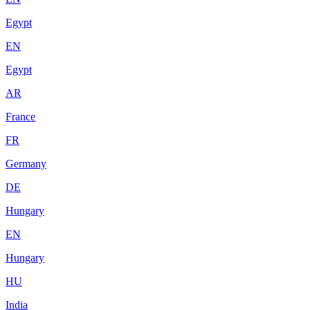
Egypt
EN
Egypt
AR
France
FR
Germany
DE
Hungary
EN
Hungary
HU
India