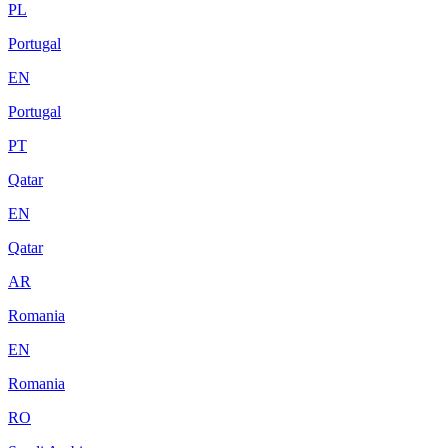
PL
Portugal
EN
Portugal
PT
Qatar
EN
Qatar
AR
Romania
EN
Romania
RO