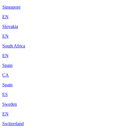
Singapore
EN
Slovakia
EN
South Africa
EN
Spain
CA
Spain
ES
Sweden
EN
Switzerland