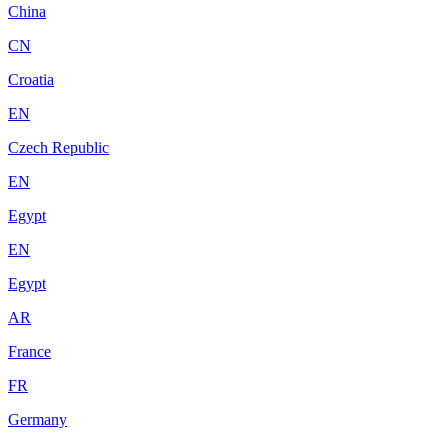
China
CN
Croatia
EN
Czech Republic
EN
Egypt
EN
Egypt
AR
France
FR
Germany