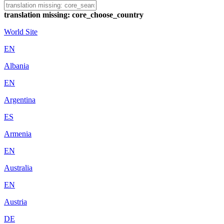
translation missing: core_choose_country
World Site
EN
Albania
EN
Argentina
ES
Armenia
EN
Australia
EN
Austria
DE