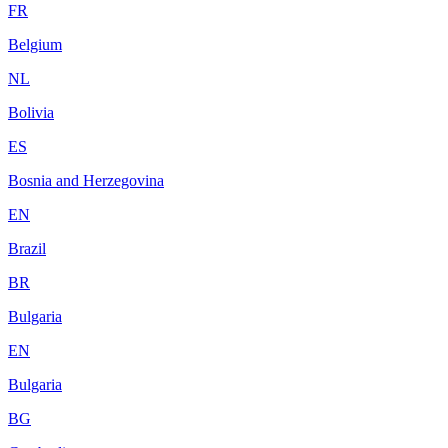
FR
Belgium
NL
Bolivia
ES
Bosnia and Herzegovina
EN
Brazil
BR
Bulgaria
EN
Bulgaria
BG