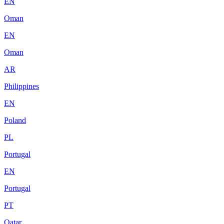
EN
Oman
EN
Oman
AR
Philippines
EN
Poland
PL
Portugal
EN
Portugal
PT
Qatar