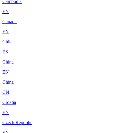
Cambodia
EN
Canada
EN
Chile
ES
China
EN
China
CN
Croatia
EN
Czech Republic
EN