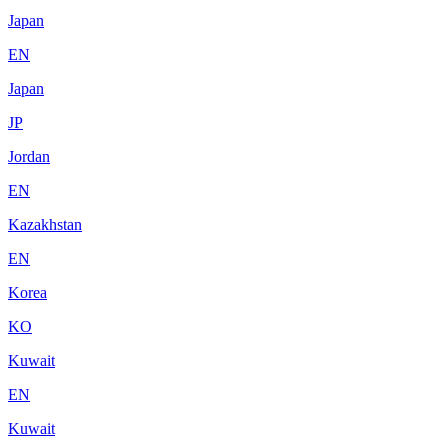
Japan
EN
Japan
JP
Jordan
EN
Kazakhstan
EN
Korea
KO
Kuwait
EN
Kuwait