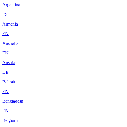
Argentina
ES
Armenia
EN
Australia
EN
Austria
DE
Bahrain
EN
Bangladesh
EN
Belgium