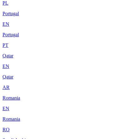
PL
Portugal
EN
Portugal
PT
Qatar
EN
Qatar
AR
Romania
EN
Romania
RO