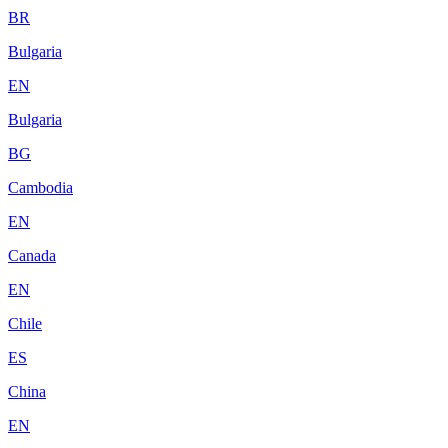
BR
Bulgaria
EN
Bulgaria
BG
Cambodia
EN
Canada
EN
Chile
ES
China
EN