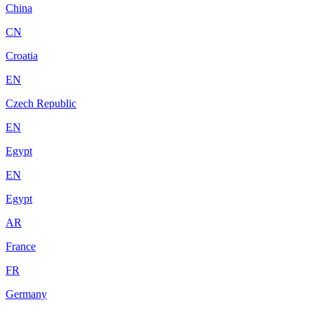
China
CN
Croatia
EN
Czech Republic
EN
Egypt
EN
Egypt
AR
France
FR
Germany