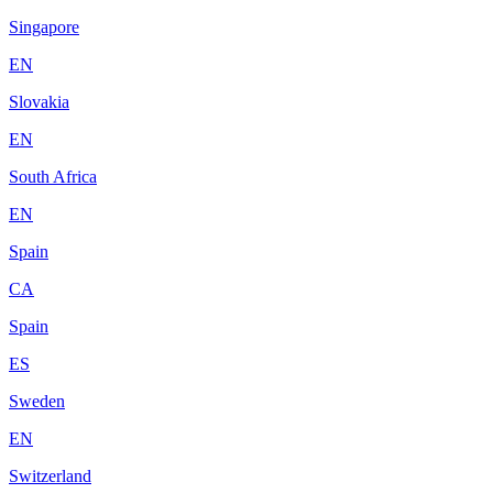
Singapore
EN
Slovakia
EN
South Africa
EN
Spain
CA
Spain
ES
Sweden
EN
Switzerland