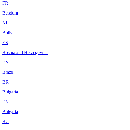
FR
Belgium
NL
Bolivia
ES
Bosnia and Herzegovina
EN
Brazil
BR
Bulgaria
EN
Bulgaria
BG