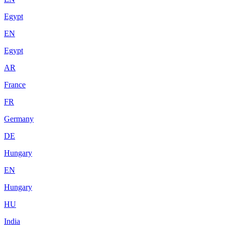
Egypt
EN
Egypt
AR
France
FR
Germany
DE
Hungary
EN
Hungary
HU
India