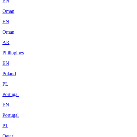
EN
Oman
EN
Oman
AR
Philippines
EN
Poland
PL
Portugal
EN
Portugal
PT
Qatar