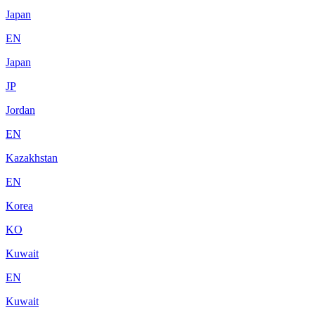
Japan
EN
Japan
JP
Jordan
EN
Kazakhstan
EN
Korea
KO
Kuwait
EN
Kuwait