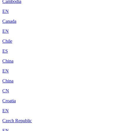
Cambodia
EN
Canada
EN
Chile
ES
China
EN
China
CN
Croatia
EN
Czech Republic
EN