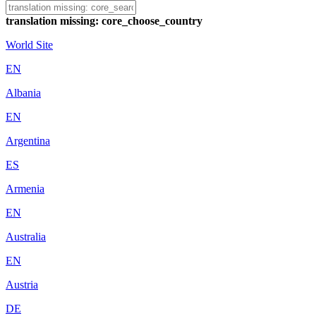
translation missing: core_choose_country
World Site
EN
Albania
EN
Argentina
ES
Armenia
EN
Australia
EN
Austria
DE