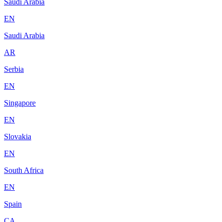
Saudi Arabia
EN
Saudi Arabia
AR
Serbia
EN
Singapore
EN
Slovakia
EN
South Africa
EN
Spain
CA