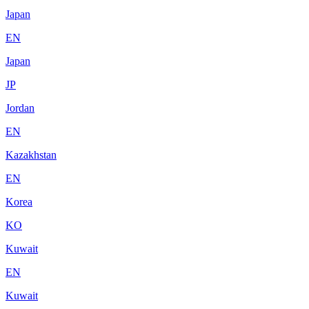
Japan
EN
Japan
JP
Jordan
EN
Kazakhstan
EN
Korea
KO
Kuwait
EN
Kuwait