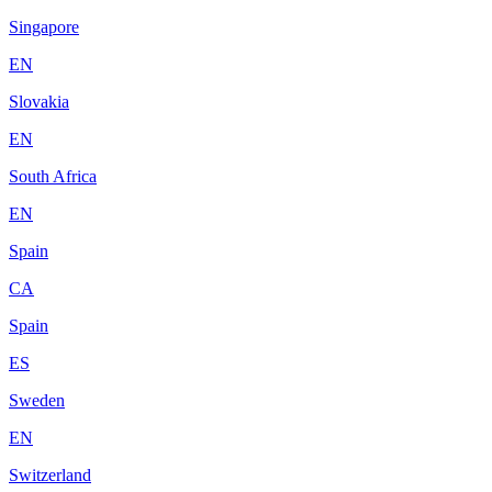
Singapore
EN
Slovakia
EN
South Africa
EN
Spain
CA
Spain
ES
Sweden
EN
Switzerland