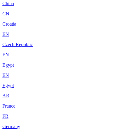
China
CN
Croatia
EN
Czech Republic
EN
Egypt
EN
Egypt
AR
France
FR
Germany