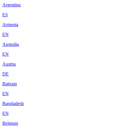
Argentina
ES
Armenia
EN
Australia
EN
Austria
DE
Bahrain
EN
Bangladesh
EN
Belgium