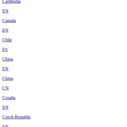
Cambodia
EN
Canada
EN
Chile
ES
China
EN
China
CN
Croatia
EN
Czech Republic
EN