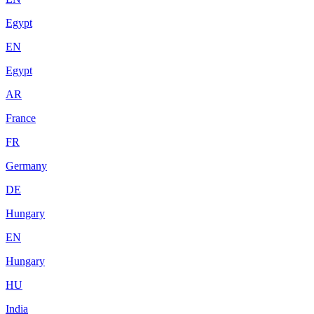
Egypt
EN
Egypt
AR
France
FR
Germany
DE
Hungary
EN
Hungary
HU
India