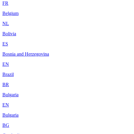
FR
Belgium
NL
Bolivia
ES
Bosnia and Herzegovina
EN
Brazil
BR
Bulgaria
EN
Bulgaria
BG