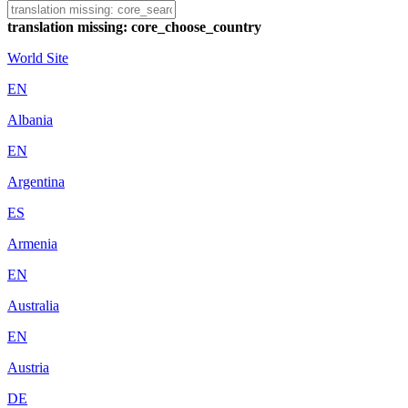
translation missing: core_choose_country
World Site
EN
Albania
EN
Argentina
ES
Armenia
EN
Australia
EN
Austria
DE