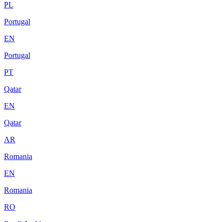
PL
Portugal
EN
Portugal
PT
Qatar
EN
Qatar
AR
Romania
EN
Romania
RO