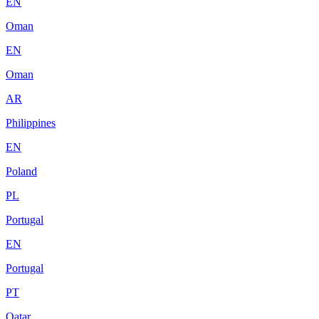
EN
Oman
EN
Oman
AR
Philippines
EN
Poland
PL
Portugal
EN
Portugal
PT
Qatar