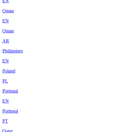
EN
Oman
EN
Oman
AR
Philippines
EN
Poland
PL
Portugal
EN
Portugal
PT
Qatar