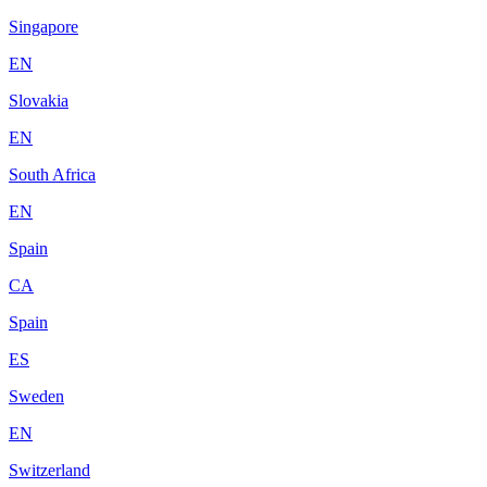
Singapore
EN
Slovakia
EN
South Africa
EN
Spain
CA
Spain
ES
Sweden
EN
Switzerland