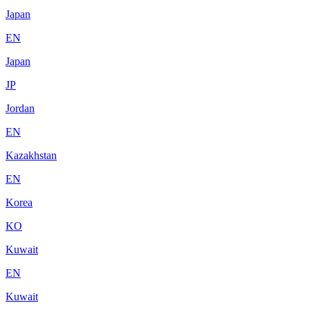
Japan
EN
Japan
JP
Jordan
EN
Kazakhstan
EN
Korea
KO
Kuwait
EN
Kuwait