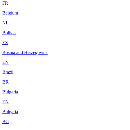
FR
Belgium
NL
Bolivia
ES
Bosnia and Herzegovina
EN
Brazil
BR
Bulgaria
EN
Bulgaria
BG