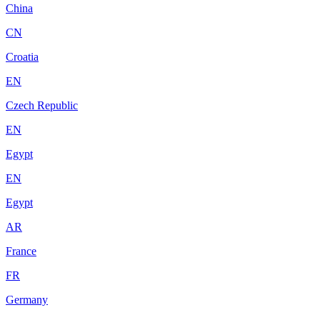
China
CN
Croatia
EN
Czech Republic
EN
Egypt
EN
Egypt
AR
France
FR
Germany