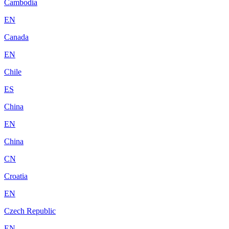
Cambodia
EN
Canada
EN
Chile
ES
China
EN
China
CN
Croatia
EN
Czech Republic
EN