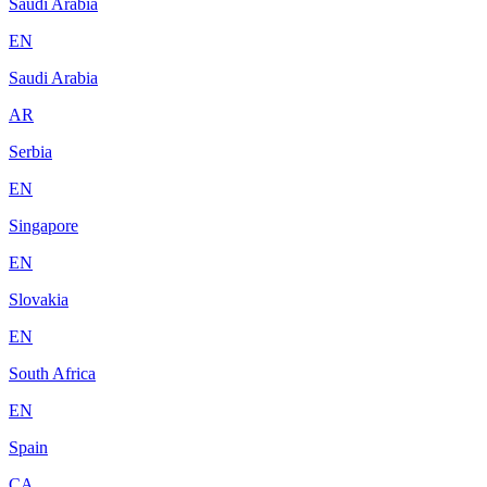
Saudi Arabia
EN
Saudi Arabia
AR
Serbia
EN
Singapore
EN
Slovakia
EN
South Africa
EN
Spain
CA