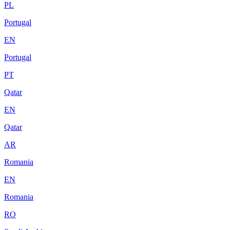
PL
Portugal
EN
Portugal
PT
Qatar
EN
Qatar
AR
Romania
EN
Romania
RO