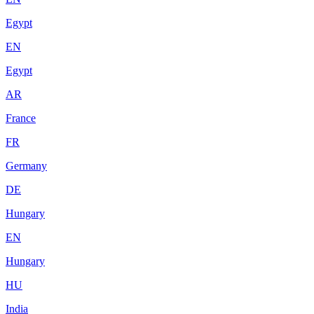
Egypt
EN
Egypt
AR
France
FR
Germany
DE
Hungary
EN
Hungary
HU
India