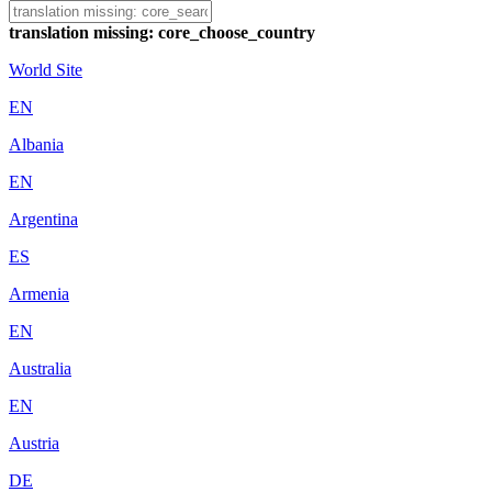
translation missing: core_choose_country
World Site
EN
Albania
EN
Argentina
ES
Armenia
EN
Australia
EN
Austria
DE