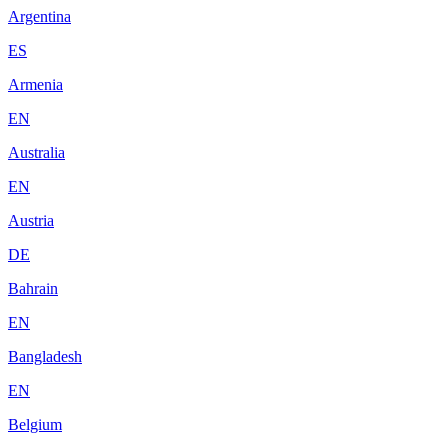
Argentina
ES
Armenia
EN
Australia
EN
Austria
DE
Bahrain
EN
Bangladesh
EN
Belgium