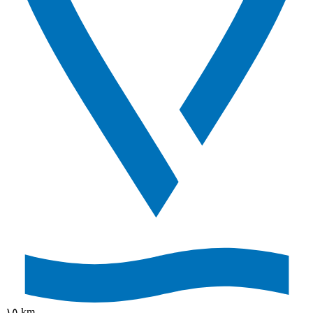
١٥ km