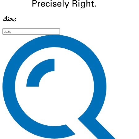
بحثك: