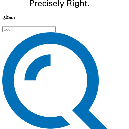
بحثك: