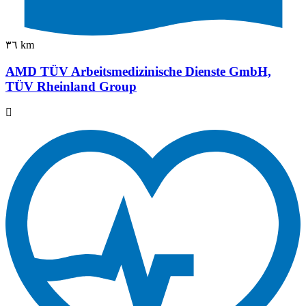
٣٦ km
AMD TÜV Arbeitsmedizinische Dienste GmbH,
TÜV Rheinland Group