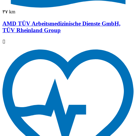
٣٧ km
AMD TÜV Arbeitsmedizinische Dienste GmbH,
TÜV Rheinland Group