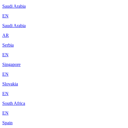
Saudi Arabia
EN
Saudi Arabia
AR
Serbia
EN
Singapore
EN
Slovakia
EN
South Africa
EN
Spain