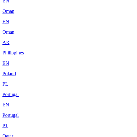
EN
Oman
EN
Oman
AR
Philippines
EN
Poland
PL
Portugal
EN
Portugal
PT
Qatar