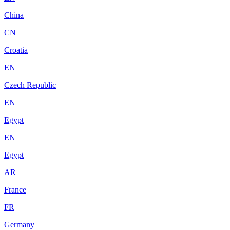
China
CN
Croatia
EN
Czech Republic
EN
Egypt
EN
Egypt
AR
France
FR
Germany