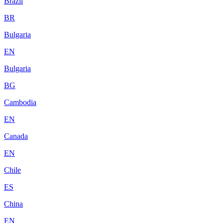
Brazil
BR
Bulgaria
EN
Bulgaria
BG
Cambodia
EN
Canada
EN
Chile
ES
China
EN