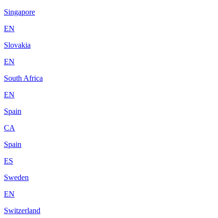
Singapore
EN
Slovakia
EN
South Africa
EN
Spain
CA
Spain
ES
Sweden
EN
Switzerland