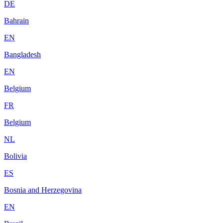
DE
Bahrain
EN
Bangladesh
EN
Belgium
FR
Belgium
NL
Bolivia
ES
Bosnia and Herzegovina
EN