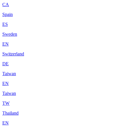
CA
Spain
ES
Sweden
EN
Switzerland
DE
Taiwan
EN
Taiwan
TW
Thailand
EN