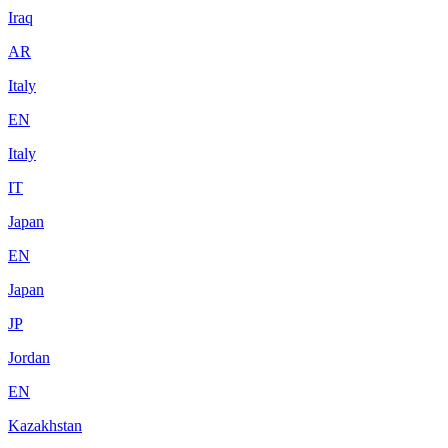
Iraq
AR
Italy
EN
Italy
IT
Japan
EN
Japan
JP
Jordan
EN
Kazakhstan