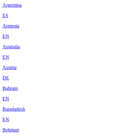
Argentina
ES
Armenia
EN
Australia
EN
Austria
DE
Bahrain
EN
Bangladesh
EN
Belgium