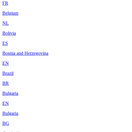
FR
Belgium
NL
Bolivia
ES
Bosnia and Herzegovina
EN
Brazil
BR
Bulgaria
EN
Bulgaria
BG