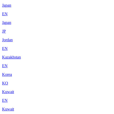
Japan
EN
Japan
JP
Jordan
EN
Kazakhstan
EN
Korea
KO
Kuwait
EN
Kuwait