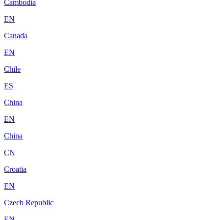
Cambodia
EN
Canada
EN
Chile
ES
China
EN
China
CN
Croatia
EN
Czech Republic
EN