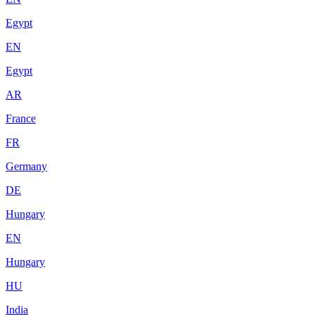
Egypt
EN
Egypt
AR
France
FR
Germany
DE
Hungary
EN
Hungary
HU
India