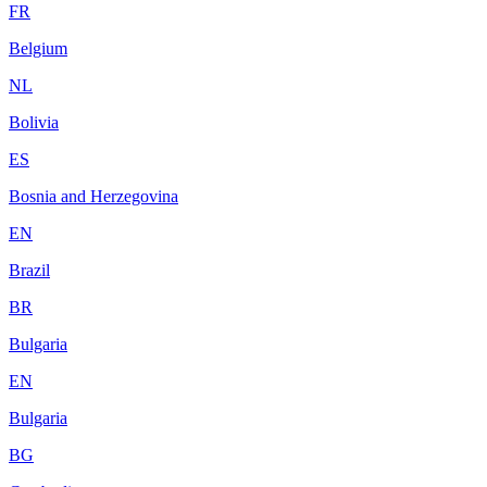
FR
Belgium
NL
Bolivia
ES
Bosnia and Herzegovina
EN
Brazil
BR
Bulgaria
EN
Bulgaria
BG