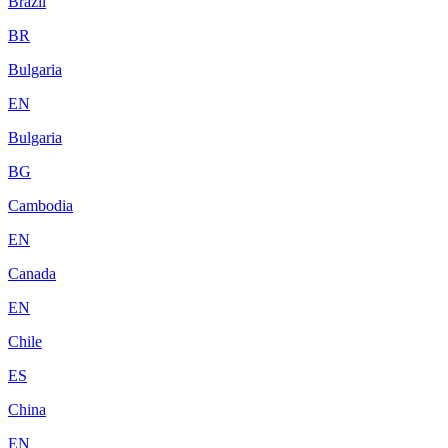
Brazil
BR
Bulgaria
EN
Bulgaria
BG
Cambodia
EN
Canada
EN
Chile
ES
China
EN