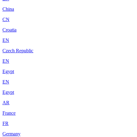
China
CN
Croatia
EN
Czech Republic
EN
Egypt
EN
Egypt
AR
France
FR
Germany