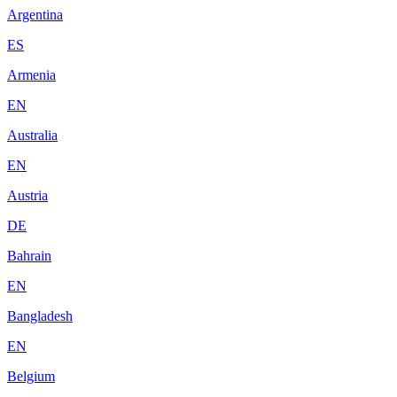
Argentina
ES
Armenia
EN
Australia
EN
Austria
DE
Bahrain
EN
Bangladesh
EN
Belgium