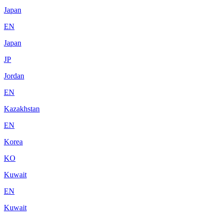
Japan
EN
Japan
JP
Jordan
EN
Kazakhstan
EN
Korea
KO
Kuwait
EN
Kuwait