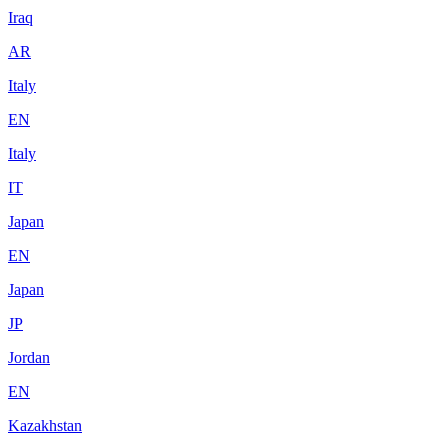
Iraq
AR
Italy
EN
Italy
IT
Japan
EN
Japan
JP
Jordan
EN
Kazakhstan