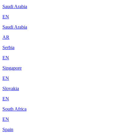
Saudi Arabia
EN
Saudi Arabia
AR
Serbia
EN
Singapore
EN
Slovakia
EN
South Africa
EN
Spain