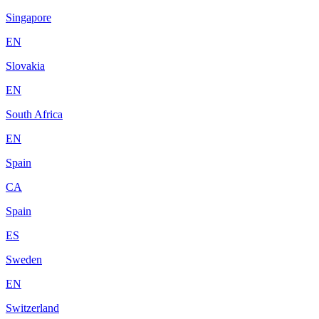
Singapore
EN
Slovakia
EN
South Africa
EN
Spain
CA
Spain
ES
Sweden
EN
Switzerland