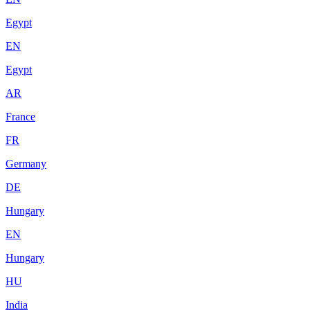
Egypt
EN
Egypt
AR
France
FR
Germany
DE
Hungary
EN
Hungary
HU
India