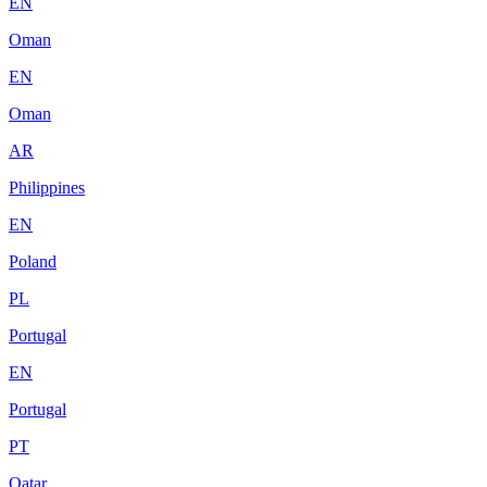
EN
Oman
EN
Oman
AR
Philippines
EN
Poland
PL
Portugal
EN
Portugal
PT
Qatar