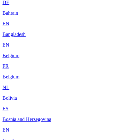
DE
Bahrain
EN
Bangladesh
EN
Belgium
FR
Belgium
NL
Bolivia
ES
Bosnia and Herzegovina
EN