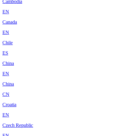
Cambodia
EN
Canada
EN
Chile
ES
China
EN
China
CN
Croatia
EN
Czech Republic
EN