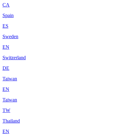
CA
Spain
ES
Sweden
EN
Switzerland
DE
Taiwan
EN
Taiwan
TW
Thailand
EN