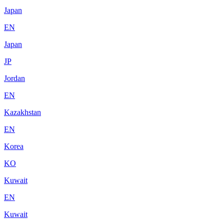
Japan
EN
Japan
JP
Jordan
EN
Kazakhstan
EN
Korea
KO
Kuwait
EN
Kuwait