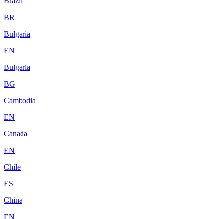
Brazil
BR
Bulgaria
EN
Bulgaria
BG
Cambodia
EN
Canada
EN
Chile
ES
China
EN