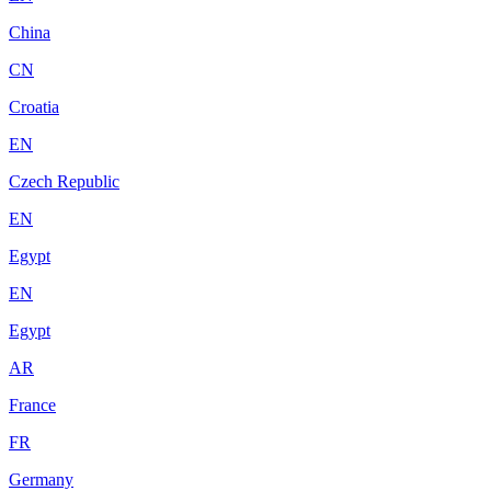
China
CN
Croatia
EN
Czech Republic
EN
Egypt
EN
Egypt
AR
France
FR
Germany