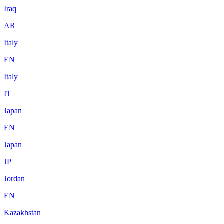
Iraq
AR
Italy
EN
Italy
IT
Japan
EN
Japan
JP
Jordan
EN
Kazakhstan