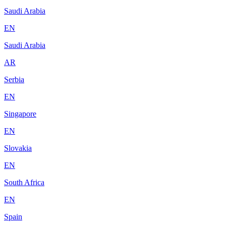
Saudi Arabia
EN
Saudi Arabia
AR
Serbia
EN
Singapore
EN
Slovakia
EN
South Africa
EN
Spain