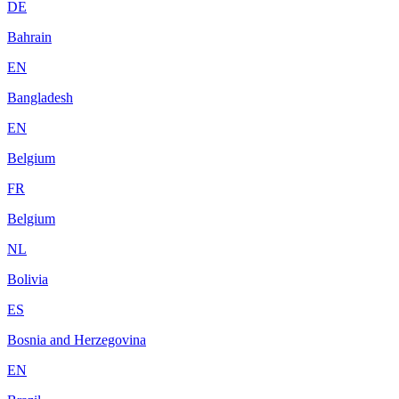
DE
Bahrain
EN
Bangladesh
EN
Belgium
FR
Belgium
NL
Bolivia
ES
Bosnia and Herzegovina
EN