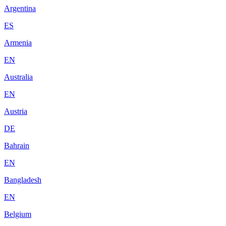
Argentina
ES
Armenia
EN
Australia
EN
Austria
DE
Bahrain
EN
Bangladesh
EN
Belgium