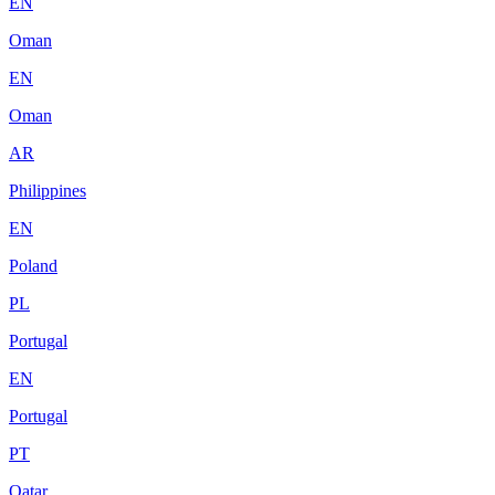
EN
Oman
EN
Oman
AR
Philippines
EN
Poland
PL
Portugal
EN
Portugal
PT
Qatar