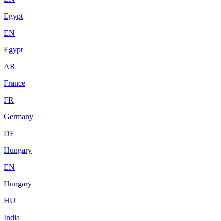
Egypt
EN
Egypt
AR
France
FR
Germany
DE
Hungary
EN
Hungary
HU
India