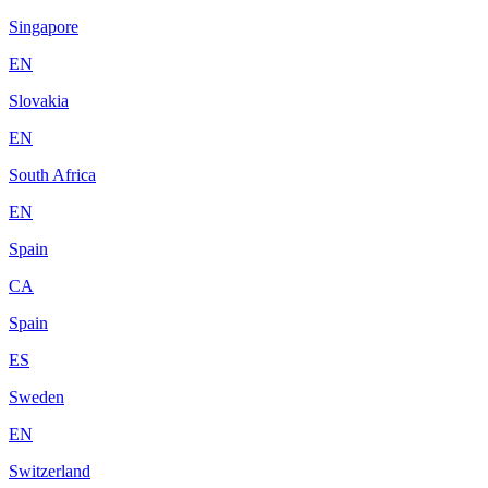
Singapore
EN
Slovakia
EN
South Africa
EN
Spain
CA
Spain
ES
Sweden
EN
Switzerland