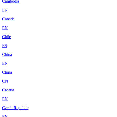
Cambodia
EN
Canada
EN
Chile
ES
China
EN
China
CN
Croatia
EN
Czech Republic
EN