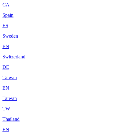
CA
Spain
ES
Sweden
EN
Switzerland
DE
Taiwan
EN
Taiwan
TW
Thailand
EN