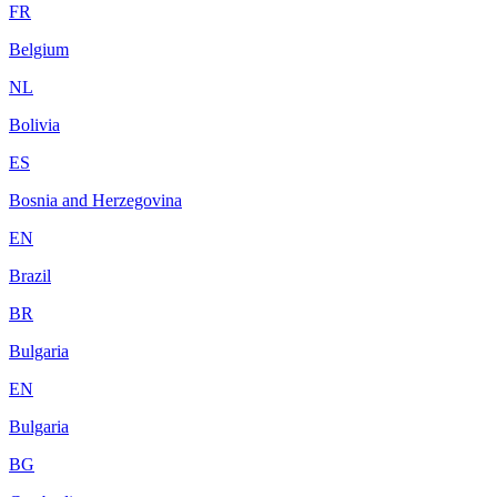
FR
Belgium
NL
Bolivia
ES
Bosnia and Herzegovina
EN
Brazil
BR
Bulgaria
EN
Bulgaria
BG