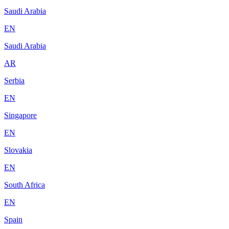
Saudi Arabia
EN
Saudi Arabia
AR
Serbia
EN
Singapore
EN
Slovakia
EN
South Africa
EN
Spain