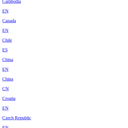
Cambodia
EN
Canada
EN
Chile
ES
China
EN
China
CN
Croatia
EN
Czech Republic
EN