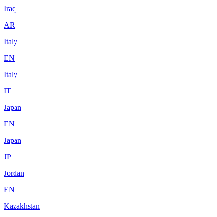
Iraq
AR
Italy
EN
Italy
IT
Japan
EN
Japan
JP
Jordan
EN
Kazakhstan