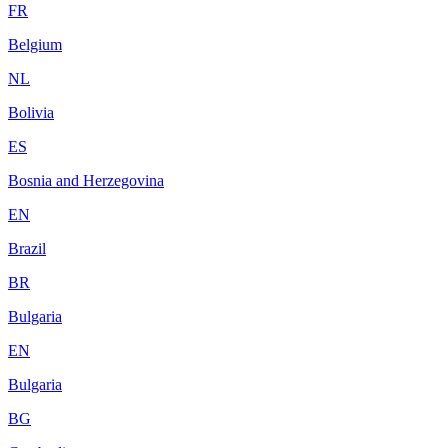
FR
Belgium
NL
Bolivia
ES
Bosnia and Herzegovina
EN
Brazil
BR
Bulgaria
EN
Bulgaria
BG