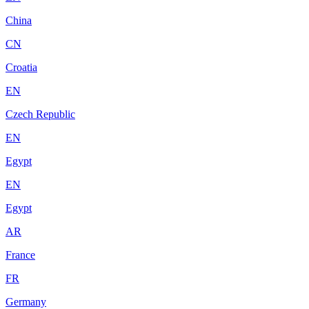
China
CN
Croatia
EN
Czech Republic
EN
Egypt
EN
Egypt
AR
France
FR
Germany