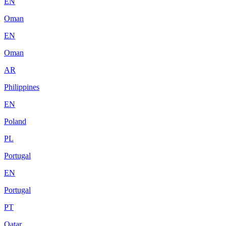
EN
Oman
EN
Oman
AR
Philippines
EN
Poland
PL
Portugal
EN
Portugal
PT
Qatar