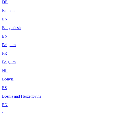
DE
Bahrain
EN
Bangladesh
EN
Belgium
FR
Belgium
NL
Bolivia
ES
Bosnia and Herzegovina
EN