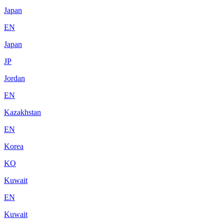
Japan
EN
Japan
JP
Jordan
EN
Kazakhstan
EN
Korea
KO
Kuwait
EN
Kuwait