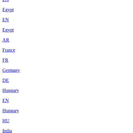
Egypt
EN
Egypt
AR
France
FR
Germany
DE
Hungary
EN
Hungary
HU
India