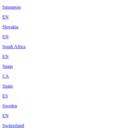
Singapore
EN
Slovakia
EN
South Africa
EN
Spain
CA
Spain
ES
Sweden
EN
Switzerland