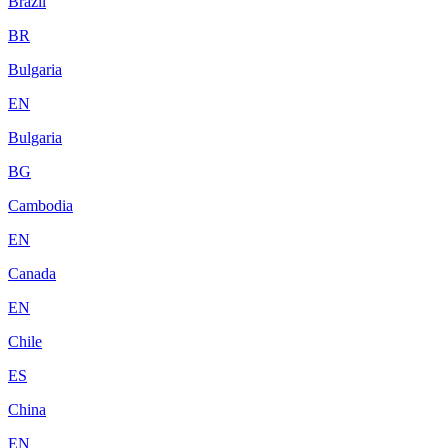
Brazil
BR
Bulgaria
EN
Bulgaria
BG
Cambodia
EN
Canada
EN
Chile
ES
China
EN