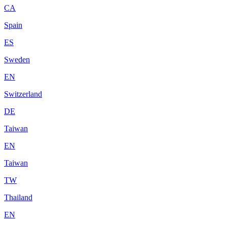
CA
Spain
ES
Sweden
EN
Switzerland
DE
Taiwan
EN
Taiwan
TW
Thailand
EN