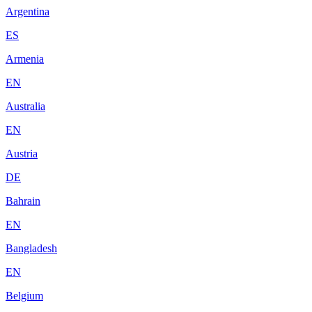
Argentina
ES
Armenia
EN
Australia
EN
Austria
DE
Bahrain
EN
Bangladesh
EN
Belgium