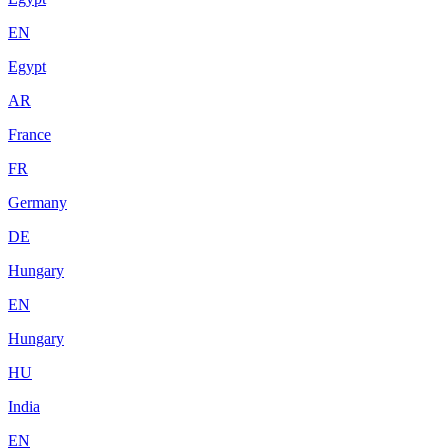
EN
Egypt
AR
France
FR
Germany
DE
Hungary
EN
Hungary
HU
India
EN