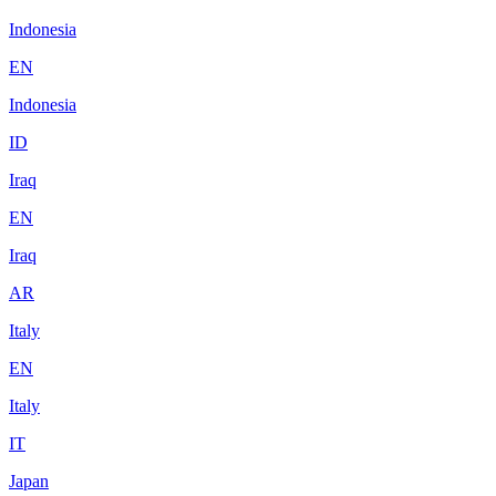
Indonesia
EN
Indonesia
ID
Iraq
EN
Iraq
AR
Italy
EN
Italy
IT
Japan