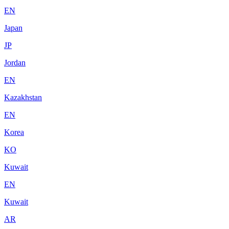
EN
Japan
JP
Jordan
EN
Kazakhstan
EN
Korea
KO
Kuwait
EN
Kuwait
AR