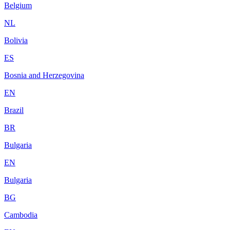
Belgium
NL
Bolivia
ES
Bosnia and Herzegovina
EN
Brazil
BR
Bulgaria
EN
Bulgaria
BG
Cambodia