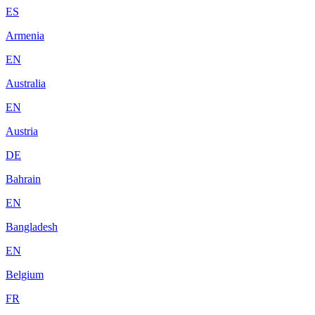
ES
Armenia
EN
Australia
EN
Austria
DE
Bahrain
EN
Bangladesh
EN
Belgium
FR