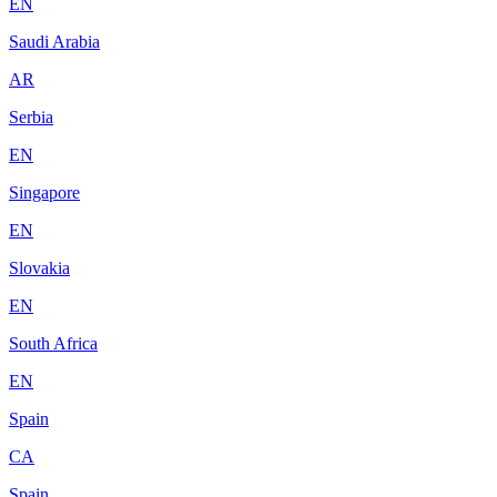
EN
Saudi Arabia
AR
Serbia
EN
Singapore
EN
Slovakia
EN
South Africa
EN
Spain
CA
Spain