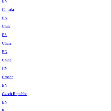
EN
Canada
EN
Chile
ES
China
EN
China
CN
Croatia
EN
Czech Republic
EN
Egypt