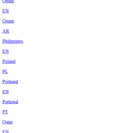
Oman
EN
Oman
AR
Philippines
EN
Poland
PL
Portugal
EN
Portugal
PT
Qatar
EN