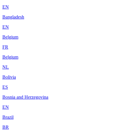
EN
Bangladesh
EN
Belgium
FR
Belgium
NL
Bolivia
ES
Bosnia and Herzegovina
EN
Brazil
BR