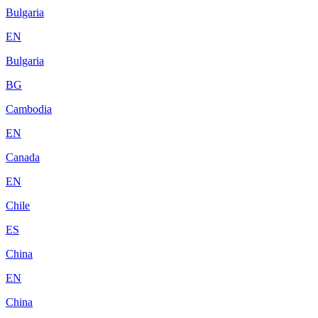
Bulgaria
EN
Bulgaria
BG
Cambodia
EN
Canada
EN
Chile
ES
China
EN
China