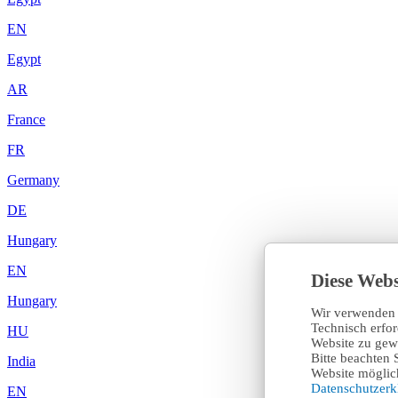
EN
Egypt
AR
France
FR
Germany
DE
Hungary
EN
Diese Webs
Hungary
Wir verwenden 
Technisch erfo
HU
Website zu gewä
Bitte beachten 
India
Website möglich
Datenschutzer
EN