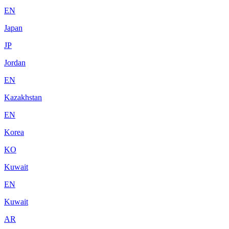
EN
Japan
JP
Jordan
EN
Kazakhstan
EN
Korea
KO
Kuwait
EN
Kuwait
AR