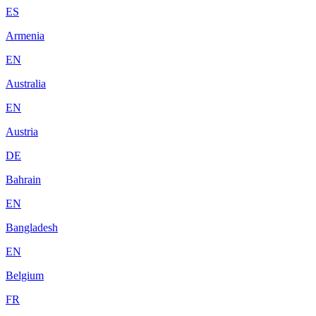
ES
Armenia
EN
Australia
EN
Austria
DE
Bahrain
EN
Bangladesh
EN
Belgium
FR