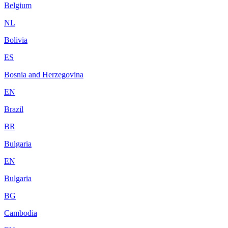
Belgium
NL
Bolivia
ES
Bosnia and Herzegovina
EN
Brazil
BR
Bulgaria
EN
Bulgaria
BG
Cambodia