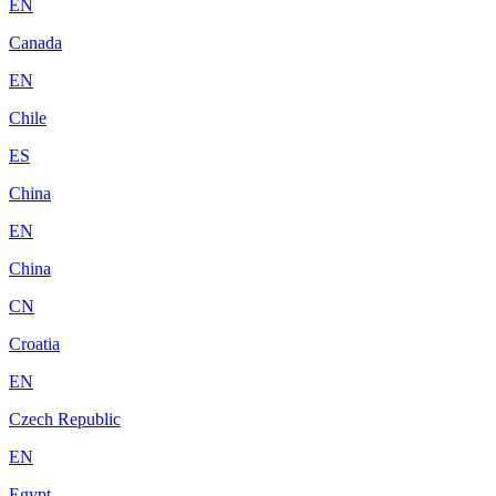
EN
Canada
EN
Chile
ES
China
EN
China
CN
Croatia
EN
Czech Republic
EN
Egypt