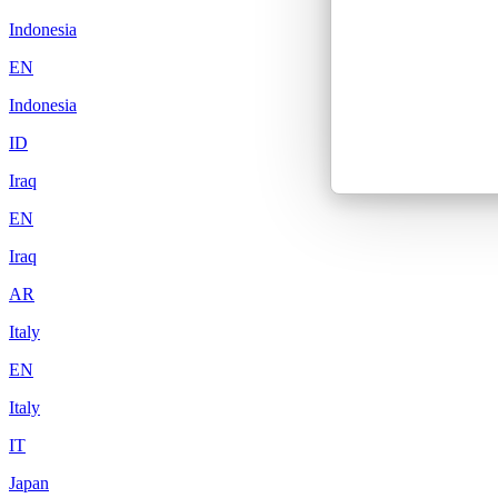
Indonesia
EN
Indonesia
ID
Iraq
EN
Iraq
AR
Italy
EN
Italy
IT
Japan