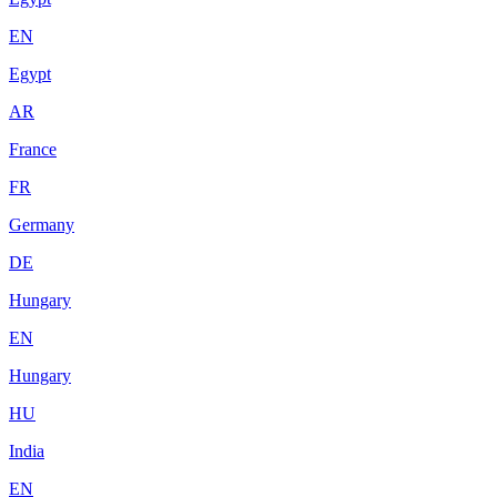
EN
Egypt
AR
France
FR
Germany
DE
Hungary
EN
Hungary
HU
India
EN