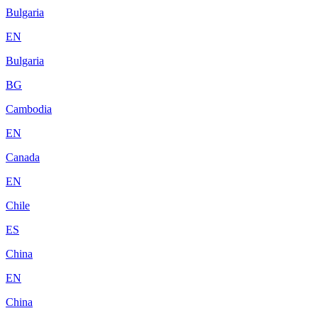
Bulgaria
EN
Bulgaria
BG
Cambodia
EN
Canada
EN
Chile
ES
China
EN
China