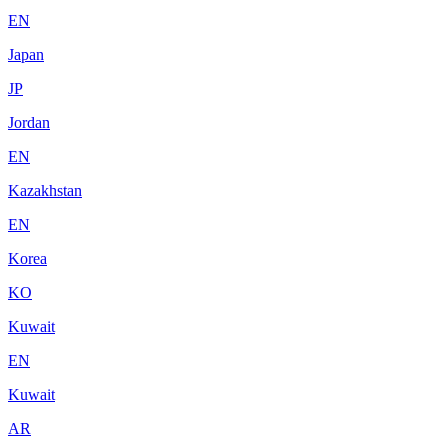
EN
Japan
JP
Jordan
EN
Kazakhstan
EN
Korea
KO
Kuwait
EN
Kuwait
AR