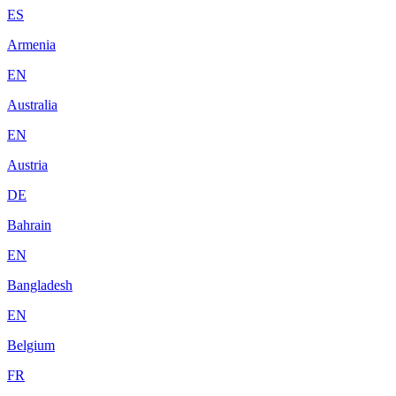
ES
Armenia
EN
Australia
EN
Austria
DE
Bahrain
EN
Bangladesh
EN
Belgium
FR