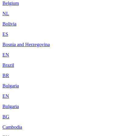
Belgium
NL
Bolivia
ES
Bosnia and Herzegovina
EN
Brazil
BR
Bulgaria
EN
Bulgaria
BG
Cambodia