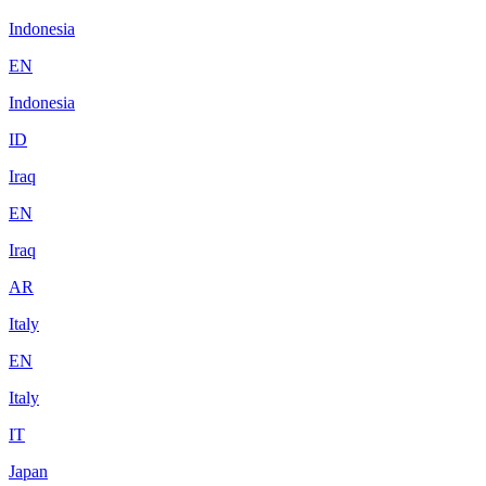
Indonesia
EN
Indonesia
ID
Iraq
EN
Iraq
AR
Italy
EN
Italy
IT
Japan