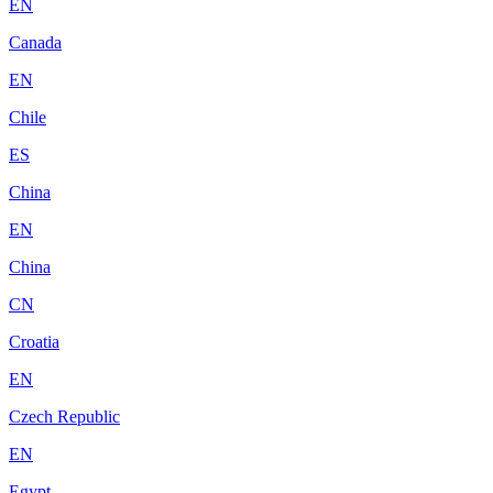
EN
Canada
EN
Chile
ES
China
EN
China
CN
Croatia
EN
Czech Republic
EN
Egypt