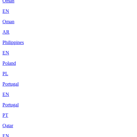
Oman
EN
Oman
AR
Philippines
EN
Poland
PL
Portugal
EN
Portugal
PT
Qatar
EN