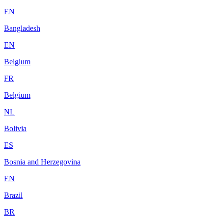
EN
Bangladesh
EN
Belgium
FR
Belgium
NL
Bolivia
ES
Bosnia and Herzegovina
EN
Brazil
BR