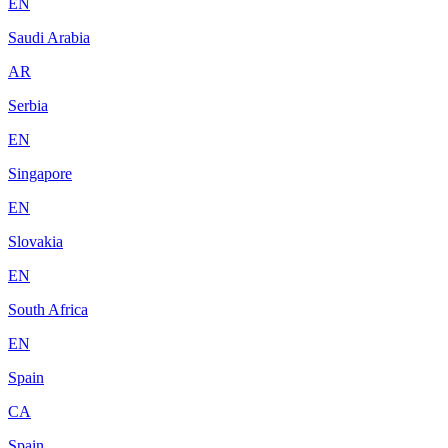
EN
Saudi Arabia
AR
Serbia
EN
Singapore
EN
Slovakia
EN
South Africa
EN
Spain
CA
Spain