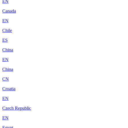
EN
Canada
EN
Chile
ES
China
EN
China
CN
Croatia
EN
Czech Republic
EN
Egypt