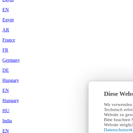
EN
Egypt
AR
France
FR
Germany
DE
Hungary
EN
Diese Webs
Hungary
Wir verwenden 
Technisch erfo
HU
Website zu gewä
Bitte beachten 
India
Website möglich
Datenschutzer
EN