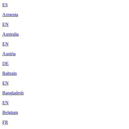
ES
Armenia
EN
Australia
EN
Austria
DE
Bahrain
EN
Bangladesh
EN
Belgium
FR