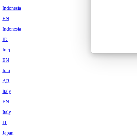
Indonesia
EN
Indonesia
ID
Iraq
EN
Iraq
AR
Italy
EN
Italy
IT
Japan