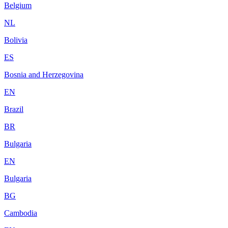
Belgium
NL
Bolivia
ES
Bosnia and Herzegovina
EN
Brazil
BR
Bulgaria
EN
Bulgaria
BG
Cambodia