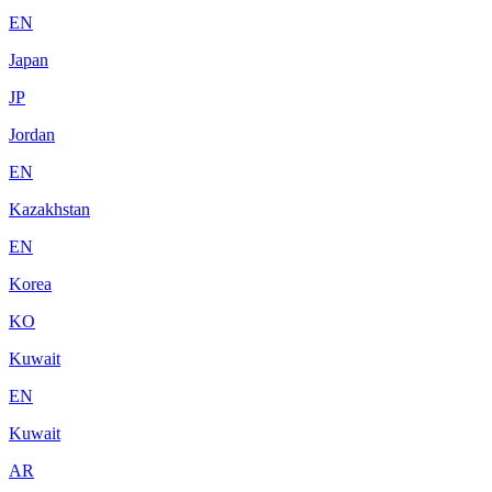
EN
Japan
JP
Jordan
EN
Kazakhstan
EN
Korea
KO
Kuwait
EN
Kuwait
AR