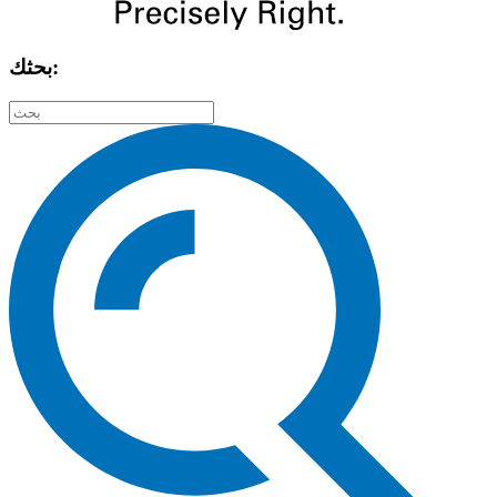
بحثك: