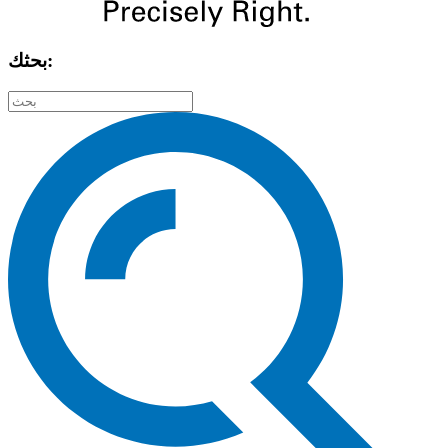
بحثك: