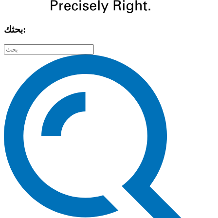
بحثك: