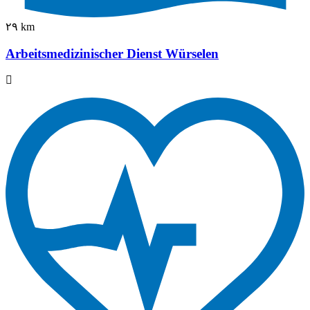
٢٩ km
Arbeitsmedizinischer Dienst Würselen