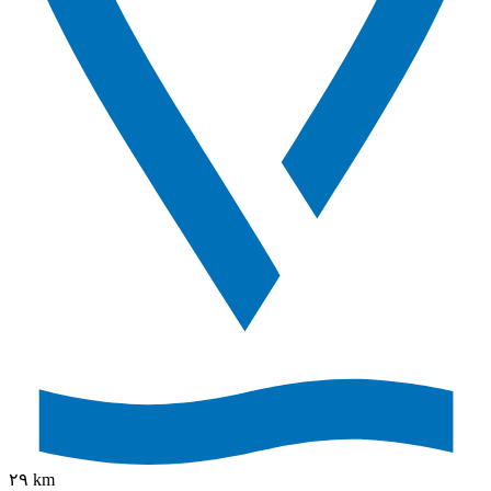
٢٩ km