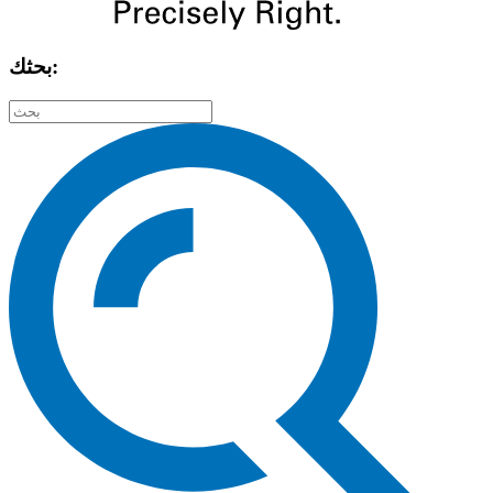
بحثك: