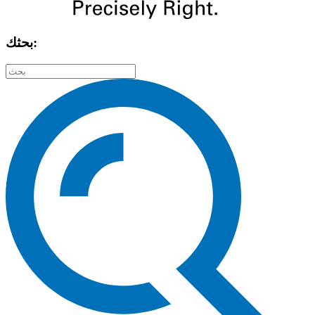
بحثك: