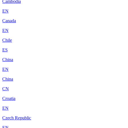
Cambodia
EN
Canada
EN
Chile
ES
China
EN
China
CN
Croatia
EN
Czech Republic
EN