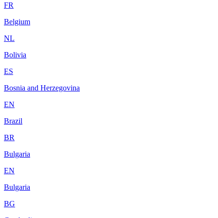
FR
Belgium
NL
Bolivia
ES
Bosnia and Herzegovina
EN
Brazil
BR
Bulgaria
EN
Bulgaria
BG