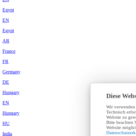
Egypt
EN
Egypt
AR
France
FR
Germany
DE
Hungary
Diese Webs
EN
Wir verwenden 
Technisch erfo
Hungary
Website zu gewä
Bitte beachten 
HU
Website möglich
Datenschutzer
India