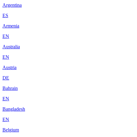
Argentina
ES
Armenia
EN
Australia
EN
Austria
DE
Bahrain
EN
Bangladesh
EN
Belgium