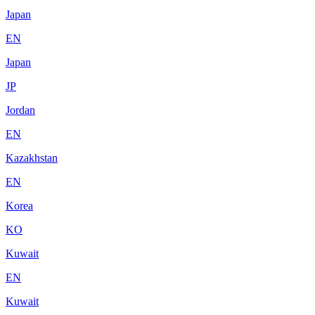
Japan
EN
Japan
JP
Jordan
EN
Kazakhstan
EN
Korea
KO
Kuwait
EN
Kuwait