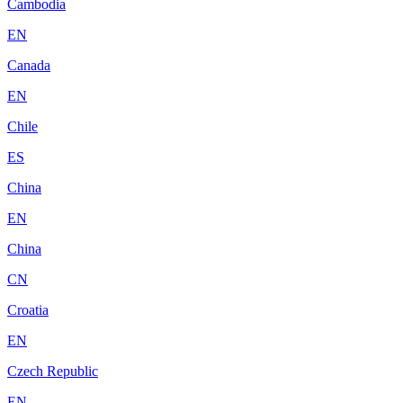
Cambodia
EN
Canada
EN
Chile
ES
China
EN
China
CN
Croatia
EN
Czech Republic
EN