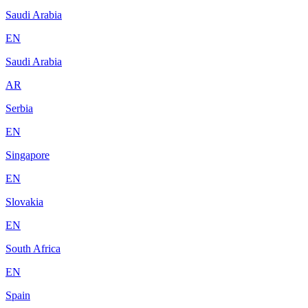
Saudi Arabia
EN
Saudi Arabia
AR
Serbia
EN
Singapore
EN
Slovakia
EN
South Africa
EN
Spain