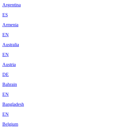
Argentina
ES
Armenia
EN
Australia
EN
Austria
DE
Bahrain
EN
Bangladesh
EN
Belgium