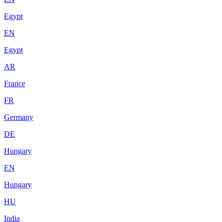
Egypt
EN
Egypt
AR
France
FR
Germany
DE
Hungary
EN
Hungary
HU
India