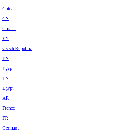
China
CN
Croatia
EN
Czech Republic
EN
Egypt
EN
Egypt
AR
France
FR
Germany