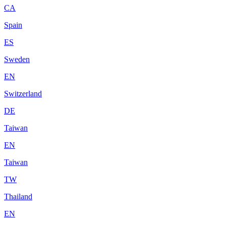
CA
Spain
ES
Sweden
EN
Switzerland
DE
Taiwan
EN
Taiwan
TW
Thailand
EN