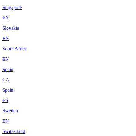
Singapore
EN
Slovakia
EN
South Africa
EN
Spain
CA
Spain
ES
Sweden
EN
Switzerland