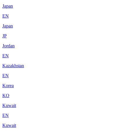
Japan
EN
Japan
JP
Jordan
EN
Kazakhstan
EN
Korea
KO
Kuwait
EN
Kuwait