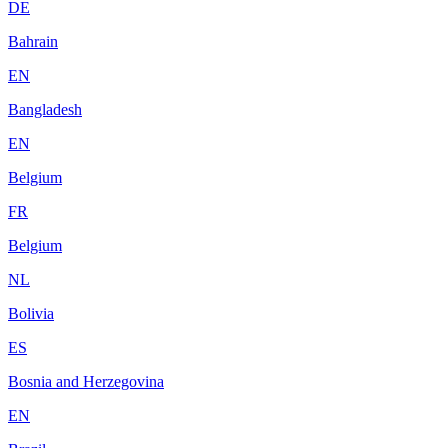
DE
Bahrain
EN
Bangladesh
EN
Belgium
FR
Belgium
NL
Bolivia
ES
Bosnia and Herzegovina
EN