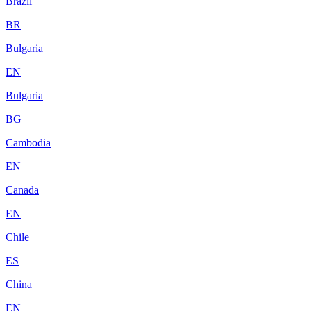
Brazil
BR
Bulgaria
EN
Bulgaria
BG
Cambodia
EN
Canada
EN
Chile
ES
China
EN