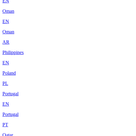
EN
Oman
EN
Oman
AR
Philippines
EN
Poland
PL
Portugal
EN
Portugal
PT
Qatar