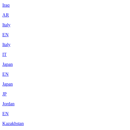
Iraq
AR
Italy
EN
Italy
IT
Japan
EN
Japan
JP
Jordan
EN
Kazakhstan