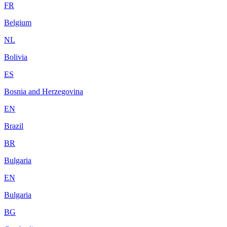
FR
Belgium
NL
Bolivia
ES
Bosnia and Herzegovina
EN
Brazil
BR
Bulgaria
EN
Bulgaria
BG