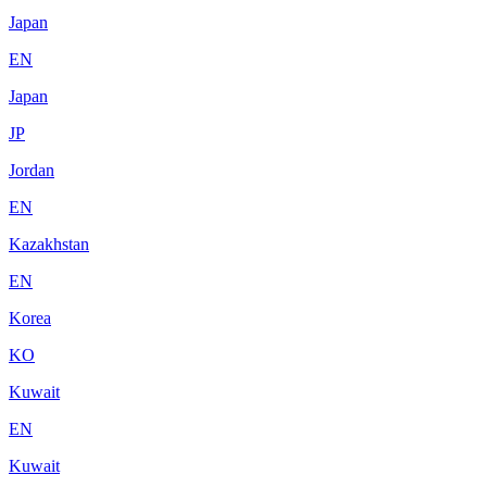
Japan
EN
Japan
JP
Jordan
EN
Kazakhstan
EN
Korea
KO
Kuwait
EN
Kuwait