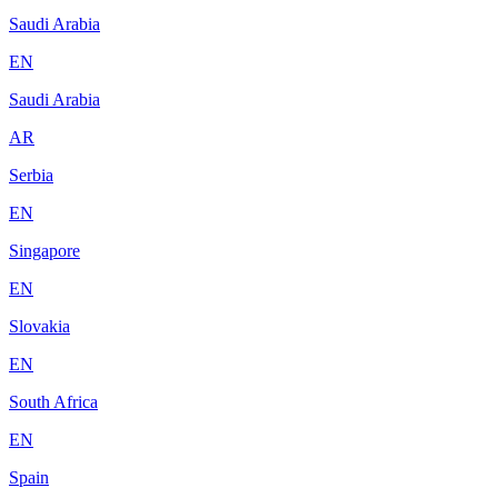
Saudi Arabia
EN
Saudi Arabia
AR
Serbia
EN
Singapore
EN
Slovakia
EN
South Africa
EN
Spain