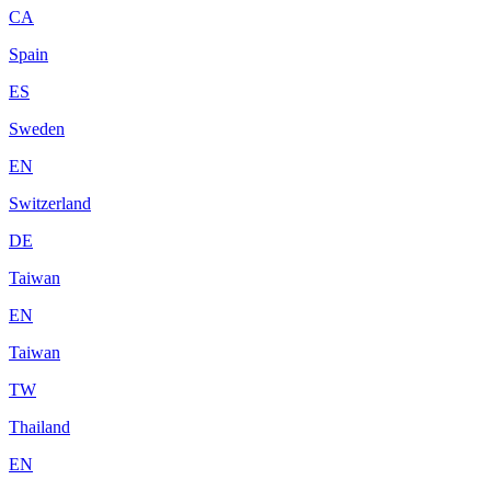
CA
Spain
ES
Sweden
EN
Switzerland
DE
Taiwan
EN
Taiwan
TW
Thailand
EN