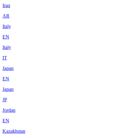
Iraq
AR
Italy
EN
Italy
IT
Japan
EN
Japan
JP
Jordan
EN
Kazakhstan