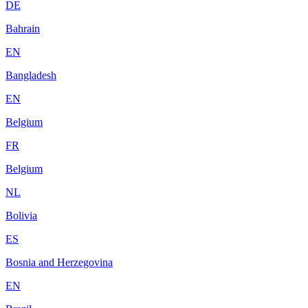
DE
Bahrain
EN
Bangladesh
EN
Belgium
FR
Belgium
NL
Bolivia
ES
Bosnia and Herzegovina
EN