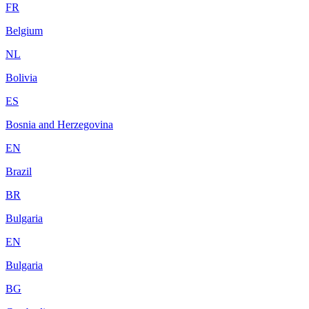
FR
Belgium
NL
Bolivia
ES
Bosnia and Herzegovina
EN
Brazil
BR
Bulgaria
EN
Bulgaria
BG