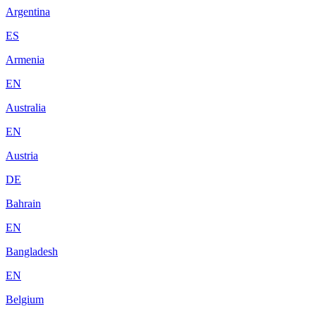
Argentina
ES
Armenia
EN
Australia
EN
Austria
DE
Bahrain
EN
Bangladesh
EN
Belgium