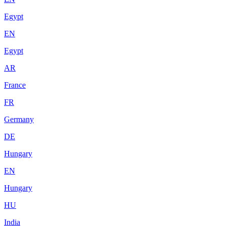
Egypt
EN
Egypt
AR
France
FR
Germany
DE
Hungary
EN
Hungary
HU
India