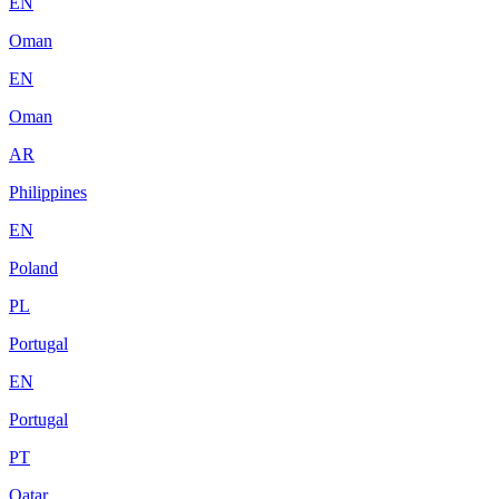
EN
Oman
EN
Oman
AR
Philippines
EN
Poland
PL
Portugal
EN
Portugal
PT
Qatar