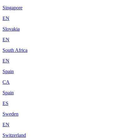
Singapore
EN
Slovakia
EN
South Africa
EN
Spain
CA
Spain
ES
Sweden
EN
Switzerland