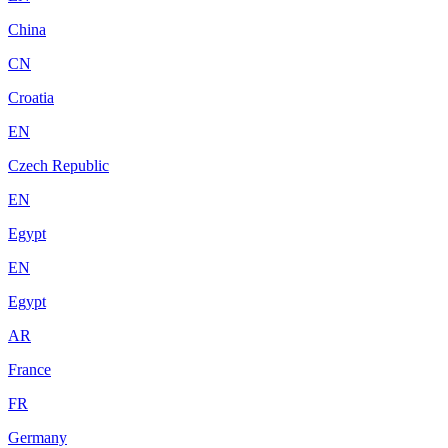
China
CN
Croatia
EN
Czech Republic
EN
Egypt
EN
Egypt
AR
France
FR
Germany