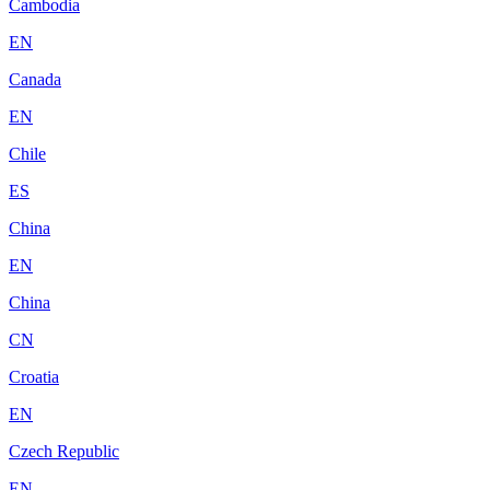
Cambodia
EN
Canada
EN
Chile
ES
China
EN
China
CN
Croatia
EN
Czech Republic
EN