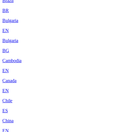
Brazil
BR
Bulgaria
EN
Bulgaria
BG
Cambodia
EN
Canada
EN
Chile
ES
China
EN