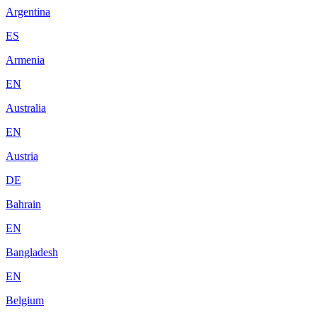
Argentina
ES
Armenia
EN
Australia
EN
Austria
DE
Bahrain
EN
Bangladesh
EN
Belgium