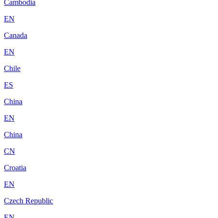
Cambodia
EN
Canada
EN
Chile
ES
China
EN
China
CN
Croatia
EN
Czech Republic
EN