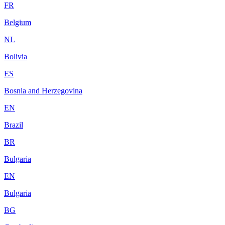
FR
Belgium
NL
Bolivia
ES
Bosnia and Herzegovina
EN
Brazil
BR
Bulgaria
EN
Bulgaria
BG