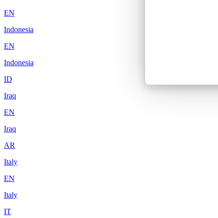
EN
Indonesia
EN
Indonesia
ID
Iraq
EN
Iraq
AR
Italy
EN
Italy
IT