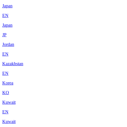
Japan
EN
Japan
JP
Jordan
EN
Kazakhstan
EN
Korea
KO
Kuwait
EN
Kuwait