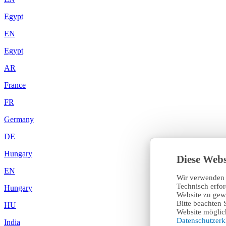
Egypt
EN
Egypt
AR
France
FR
Germany
DE
Hungary
Diese Webs
EN
Wir verwenden 
Technisch erfo
Hungary
Website zu gewä
Bitte beachten 
HU
Website möglich
Datenschutzer
India