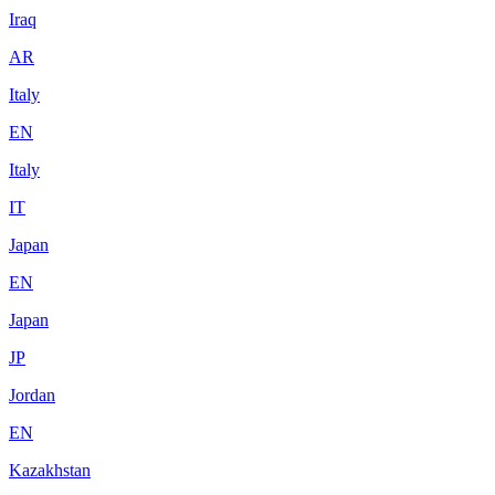
Iraq
AR
Italy
EN
Italy
IT
Japan
EN
Japan
JP
Jordan
EN
Kazakhstan