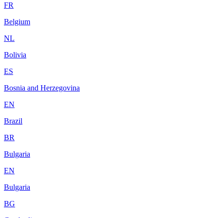
FR
Belgium
NL
Bolivia
ES
Bosnia and Herzegovina
EN
Brazil
BR
Bulgaria
EN
Bulgaria
BG