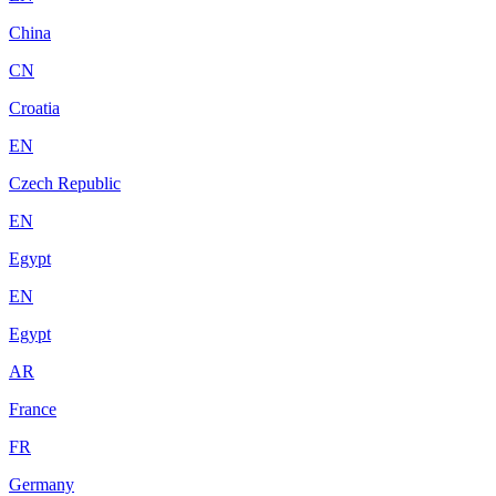
China
CN
Croatia
EN
Czech Republic
EN
Egypt
EN
Egypt
AR
France
FR
Germany