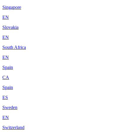
Singapore
EN
Slovakia
EN
South Africa
EN
Spain
CA
Spain
ES
Sweden
EN
Switzerland