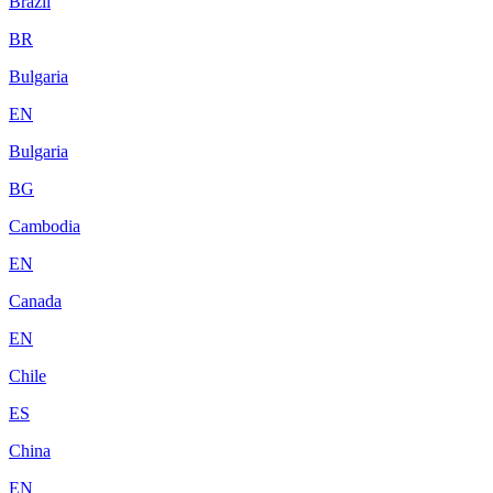
Brazil
BR
Bulgaria
EN
Bulgaria
BG
Cambodia
EN
Canada
EN
Chile
ES
China
EN