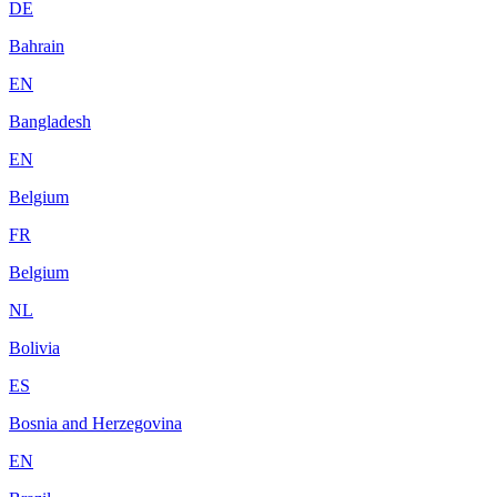
DE
Bahrain
EN
Bangladesh
EN
Belgium
FR
Belgium
NL
Bolivia
ES
Bosnia and Herzegovina
EN