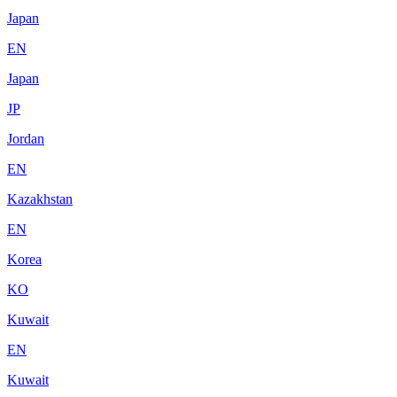
Japan
EN
Japan
JP
Jordan
EN
Kazakhstan
EN
Korea
KO
Kuwait
EN
Kuwait