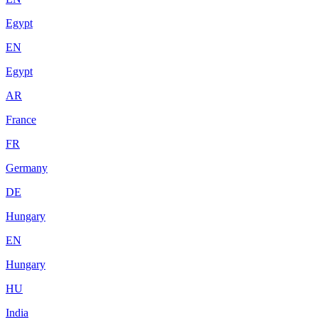
Egypt
EN
Egypt
AR
France
FR
Germany
DE
Hungary
EN
Hungary
HU
India