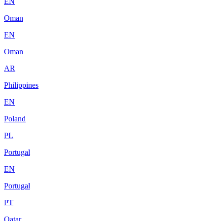
EN
Oman
EN
Oman
AR
Philippines
EN
Poland
PL
Portugal
EN
Portugal
PT
Qatar