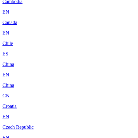
Cambodia
EN
Canada
EN
Chile
ES
China
EN
China
CN
Croatia
EN
Czech Republic
EN