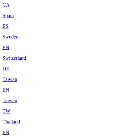
CA
Spain
ES
Sweden
EN
Switzerland
DE
Taiwan
EN
Taiwan
TW
Thailand
EN