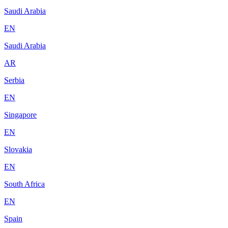
Saudi Arabia
EN
Saudi Arabia
AR
Serbia
EN
Singapore
EN
Slovakia
EN
South Africa
EN
Spain