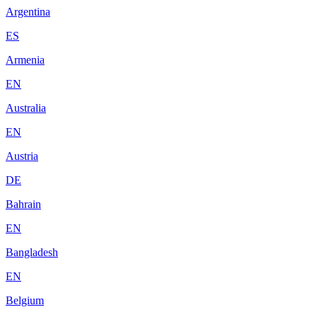
Argentina
ES
Armenia
EN
Australia
EN
Austria
DE
Bahrain
EN
Bangladesh
EN
Belgium