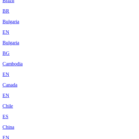
Brazil
BR
Bulgaria
EN
Bulgaria
BG
Cambodia
EN
Canada
EN
Chile
ES
China
EN