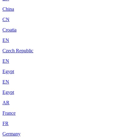
China
CN
Croatia
EN
Czech Republic
EN
Egypt
EN
Egypt
AR
France
FR
Germany