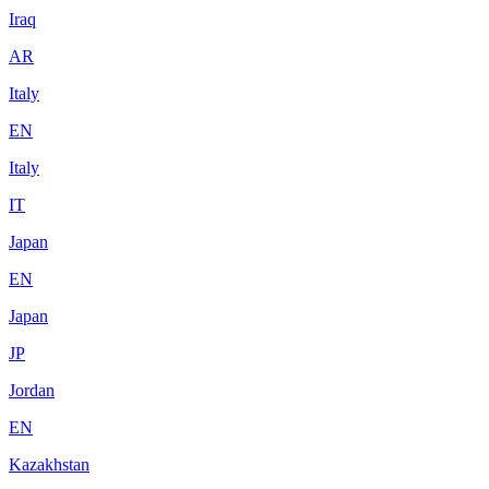
Iraq
AR
Italy
EN
Italy
IT
Japan
EN
Japan
JP
Jordan
EN
Kazakhstan