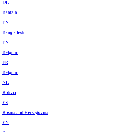
DE
Bahrain
EN
Bangladesh
EN
Belgium
FR
Belgium
NL
Bolivia
ES
Bosnia and Herzegovina
EN