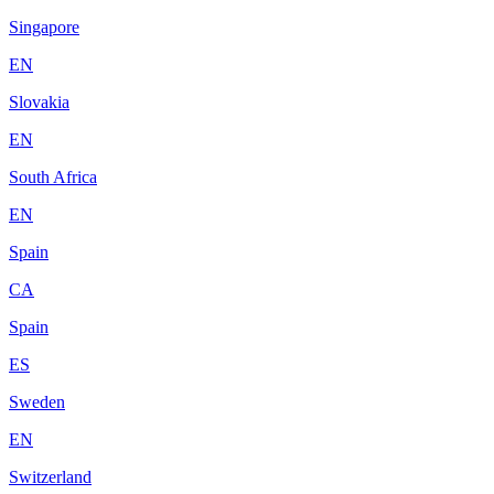
Singapore
EN
Slovakia
EN
South Africa
EN
Spain
CA
Spain
ES
Sweden
EN
Switzerland