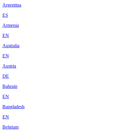
Argentina
ES
Armenia
EN
Australia
EN
Austria
DE
Bahrain
EN
Bangladesh
EN
Belgium