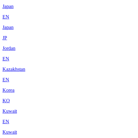
Japan
EN
Japan
JP
Jordan
EN
Kazakhstan
EN
Korea
KO
Kuwait
EN
Kuwait