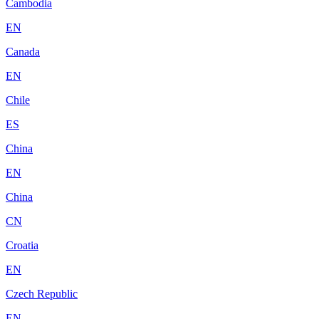
Cambodia
EN
Canada
EN
Chile
ES
China
EN
China
CN
Croatia
EN
Czech Republic
EN