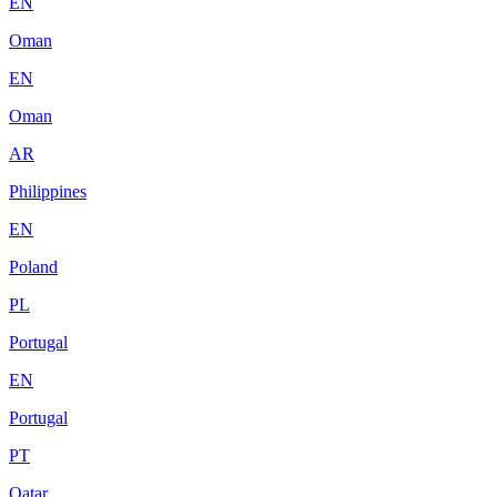
EN
Oman
EN
Oman
AR
Philippines
EN
Poland
PL
Portugal
EN
Portugal
PT
Qatar