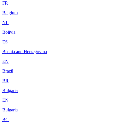
FR
Belgium
NL
Bolivia
ES
Bosnia and Herzegovina
EN
Brazil
BR
Bulgaria
EN
Bulgaria
BG