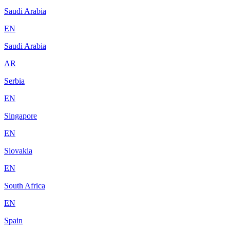
Saudi Arabia
EN
Saudi Arabia
AR
Serbia
EN
Singapore
EN
Slovakia
EN
South Africa
EN
Spain