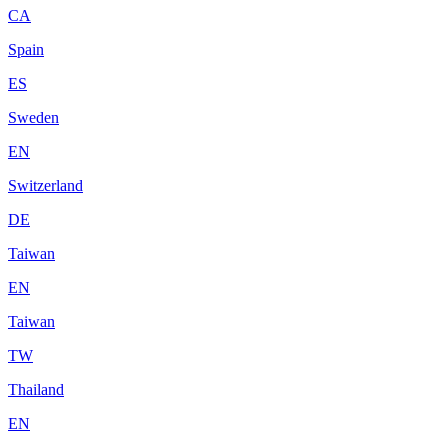
CA
Spain
ES
Sweden
EN
Switzerland
DE
Taiwan
EN
Taiwan
TW
Thailand
EN