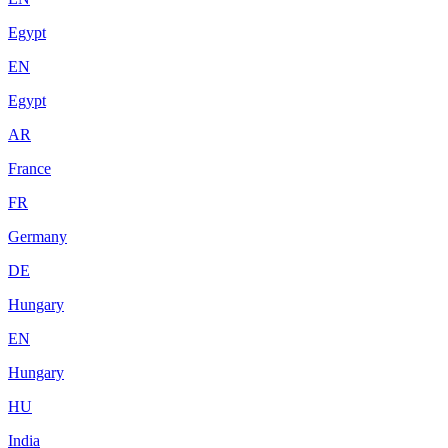
Egypt
EN
Egypt
AR
France
FR
Germany
DE
Hungary
EN
Hungary
HU
India