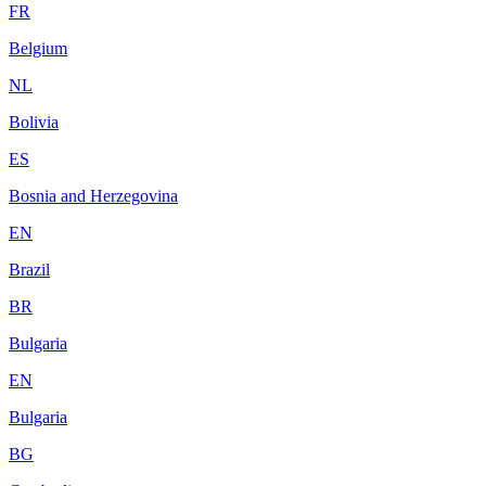
FR
Belgium
NL
Bolivia
ES
Bosnia and Herzegovina
EN
Brazil
BR
Bulgaria
EN
Bulgaria
BG