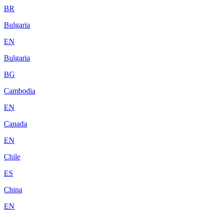
BR
Bulgaria
EN
Bulgaria
BG
Cambodia
EN
Canada
EN
Chile
ES
China
EN