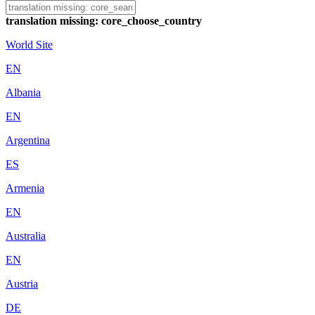
translation missing: core_choose_country
World Site
EN
Albania
EN
Argentina
ES
Armenia
EN
Australia
EN
Austria
DE