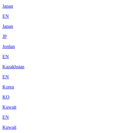
Japan
EN
Japan
JP
Jordan
EN
Kazakhstan
EN
Korea
KO
Kuwait
EN
Kuwait