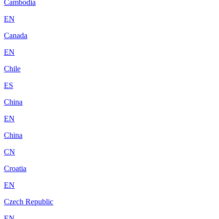
Cambodia
EN
Canada
EN
Chile
ES
China
EN
China
CN
Croatia
EN
Czech Republic
EN