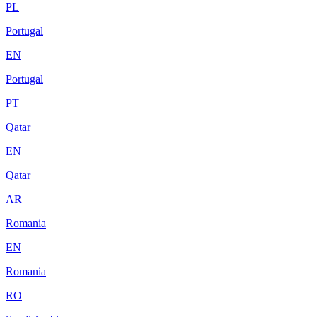
PL
Portugal
EN
Portugal
PT
Qatar
EN
Qatar
AR
Romania
EN
Romania
RO