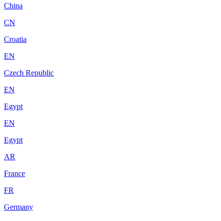
China
CN
Croatia
EN
Czech Republic
EN
Egypt
EN
Egypt
AR
France
FR
Germany