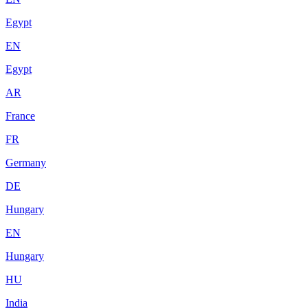
Egypt
EN
Egypt
AR
France
FR
Germany
DE
Hungary
EN
Hungary
HU
India