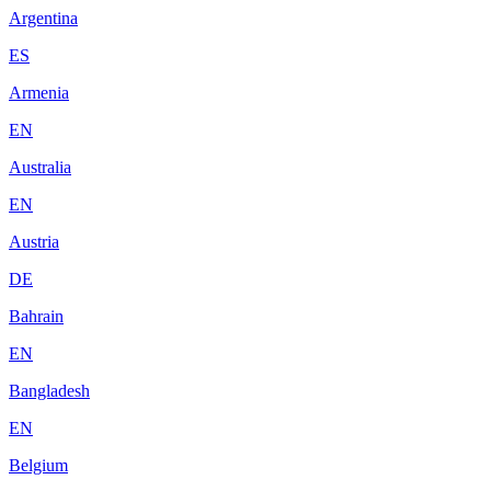
Argentina
ES
Armenia
EN
Australia
EN
Austria
DE
Bahrain
EN
Bangladesh
EN
Belgium