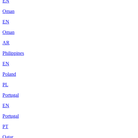
EN
Oman
EN
Oman
AR
Philippines
EN
Poland
PL
Portugal
EN
Portugal
PT
Qatar