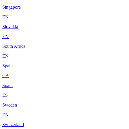
Singapore
EN
Slovakia
EN
South Africa
EN
Spain
CA
Spain
ES
Sweden
EN
Switzerland