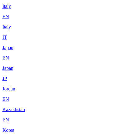
Italy
EN
Italy
IT
Japan
EN
Japan
JP
Jordan
EN
Kazakhstan
EN
Korea