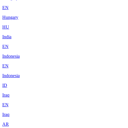
EN
Hungary
HU
India
EN
Indonesia
EN
Indonesia
ID
Iraq
EN
Iraq
AR