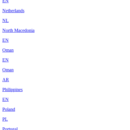
EN
Netherlands
NL
North Macedonia
EN
Oman
EN
Oman
AR
Philippines
EN
Poland
PL
Portugal