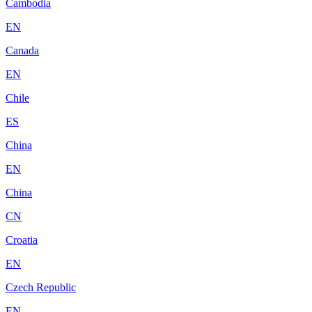
Cambodia
EN
Canada
EN
Chile
ES
China
EN
China
CN
Croatia
EN
Czech Republic
EN