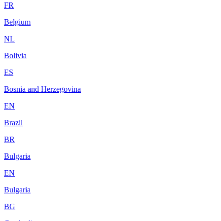
FR
Belgium
NL
Bolivia
ES
Bosnia and Herzegovina
EN
Brazil
BR
Bulgaria
EN
Bulgaria
BG