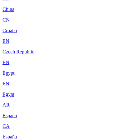
China
CN
Croatia
EN
Czech Republic
EN
Egypt
EN
Egypt
AR
España
CA
España