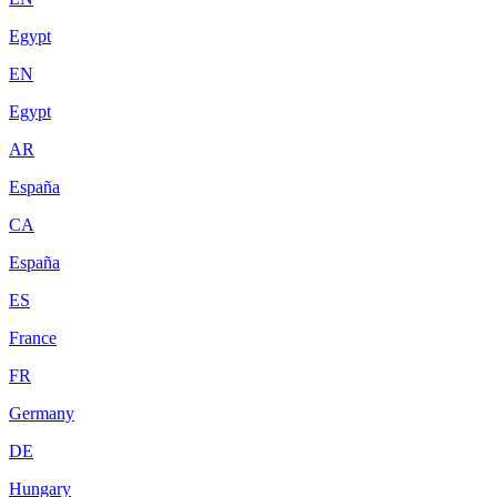
Egypt
EN
Egypt
AR
España
CA
España
ES
France
FR
Germany
DE
Hungary