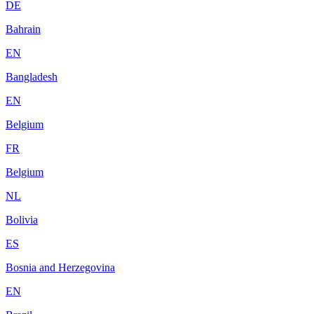
DE
Bahrain
EN
Bangladesh
EN
Belgium
FR
Belgium
NL
Bolivia
ES
Bosnia and Herzegovina
EN