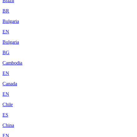
Brazil
BR
Bulgaria
EN
Bulgaria
BG
Cambodia
EN
Canada
EN
Chile
ES
China
EN