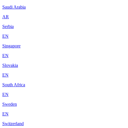
Saudi Arabia
AR
Serbia
EN
Singapore
EN
Slovakia
EN
South Africa
EN
Sweden
EN
Switzerland