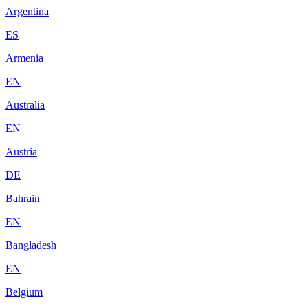
Argentina
ES
Armenia
EN
Australia
EN
Austria
DE
Bahrain
EN
Bangladesh
EN
Belgium